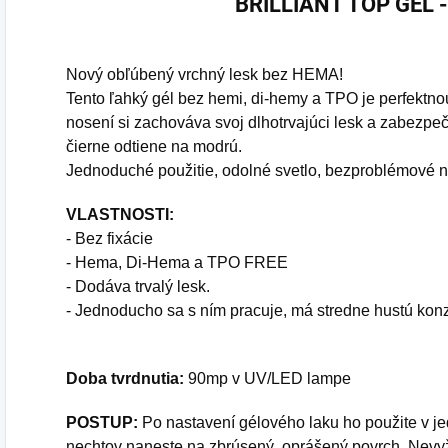
BRILLIANT TOP GEL - 
Nový obľúbený vrchný lesk bez HEMA!
Tento ľahký gél bez hemi, di-hemy a TPO je perfektno
nosení si zachováva svoj dlhotrvajúci lesk a zabezpeč
čierne odtiene na modrú.
Jednoduché použitie, odolné svetlo, bezproblémové n
VLASTNOSTI:
- Bez fixácie
- Hema, Di-Hema a TPO FREE
- Dodáva trvalý lesk.
- Jednoducho sa s ním pracuje, má stredne hustú konz
Doba tvrdnutia:
90mp v UV/LED lampe
POSTUP:
Po nastavení gélového laku ho použite v je
nechtov naneste na zbrúsený, oprášený povrch. Nevyž