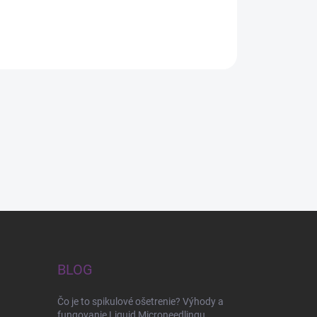
BLOG
Čo je to spikulové ošetrenie? Výhody a
fungovanie Liquid Microneedlingu