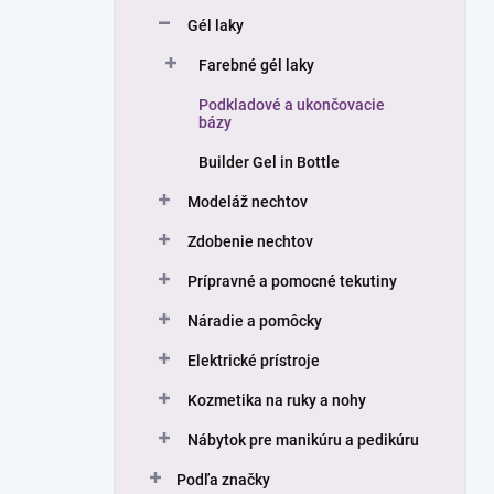
n
Gél laky
e
l
Farebné gél laky
Podkladové a ukončovacie
bázy
Builder Gel in Bottle
Modeláž nechtov
Zdobenie nechtov
Prípravné a pomocné tekutiny
Náradie a pomôcky
Elektrické prístroje
Kozmetika na ruky a nohy
Nábytok pre manikúru a pedikúru
Podľa značky