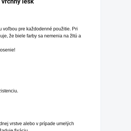
vrchný lesk
u voľbou pre každodenné použitie. Pri
uje, že biele farby sa nemenia na žltú a
osenie!
istenciu.
dnej vrstve alebo v prípade umelých
aduje fixáciu.