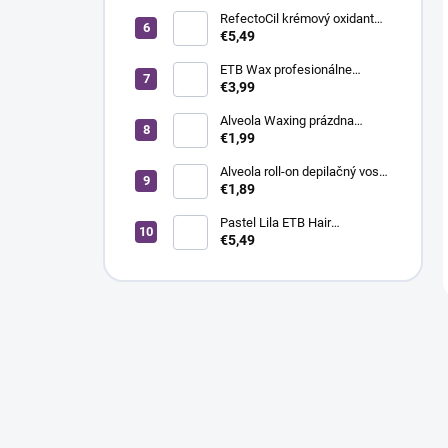
ml
RefectoCil krémový oxidant
3%, 100 ml
€5,49
ETB Wax profesionálne
depilačné prúžky White - biele,
€3,99
100 ks
Alveola Waxing prázdna
plechovka na ohrev
€1,99
depilačného vosku s
objemom 400 ml
Alveola roll-on depilačný vosk
klasik, široká hlavica, 100 ml
€1,89
Pastel Lila ETB Hair
ColorVerse Pastel Toner
€5,49
vegánsky toner na vlasy bez
amoniaku, 100 ml