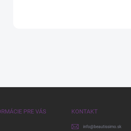
D
NK
ORMÁCIE PRE VÁS
KONTAKT
info
@
beautissimo.sk