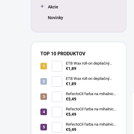
Akcie
Novinky
TOP 10 PRODUKTOV
ETB Wax roll-on depilačný
vosk s oxidom titaničitým, 100
€1,89
ml | široká hlavica
ETB Wax roll-on depilačný
vosk azulénový, 100 ml |
€1,89
široká hlavica
RefectoCil farba na mihalnice
a obočie, 3 hnedá, 15 ml
€5,49
RefectoCil farba na mihalnice
a obočie, 1 čierna, 15 ml
€5,49
RefectoCil farba na mihalnice
a obočie, 3.1 svetlohnedá, 15
€5,49