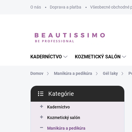
Prejsť
O nás
Doprava a platba
Všeobecné obchodné 
na
obsah
KADERNÍCTVO
KOZMETICKÝ SALÓN
Domov
Manikúra a pedikúra
Gél laky
P
B
Kategórie
o
Preskočiť
č
kategórie
n
Kaderníctvo
ý
Kozmetický salón
p
a
Manikúra a pedikúra