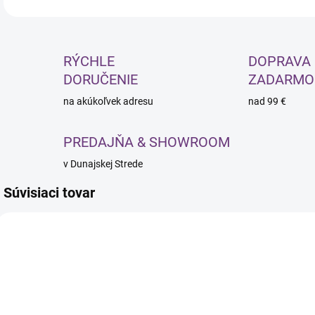
RÝCHLE
DOPRAVA
DORUČENIE
ZADARMO
na akúkoľvek adresu
nad 99 €
PREDAJŇA & SHOWROOM
v Dunajskej Strede
Súvisiaci tovar
NOVINKA
NOVINKA