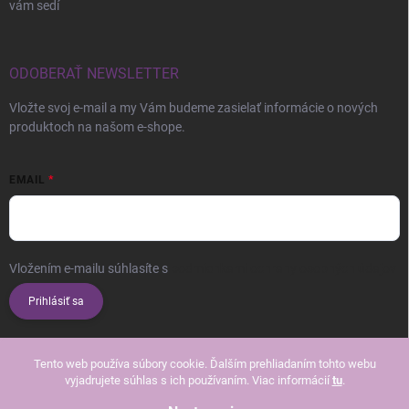
vám sedí
ODOBERAŤ NEWSLETTER
Vložte svoj e-mail a my Vám budeme zasielať informácie o nových
produktoch na našom e-shope.
EMAIL
Vložením e-mailu súhlasíte s
podmienkami ochrany osobných údajov
Prihlásiť sa
Tento web používa súbory cookie. Ďalším prehliadaním tohto webu
vyjadrujete súhlas s ich používaním. Viac informácií
tu
.