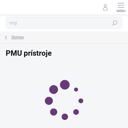
Prejsť
na
obsah
Hľadať
Domov
PMU prístroje