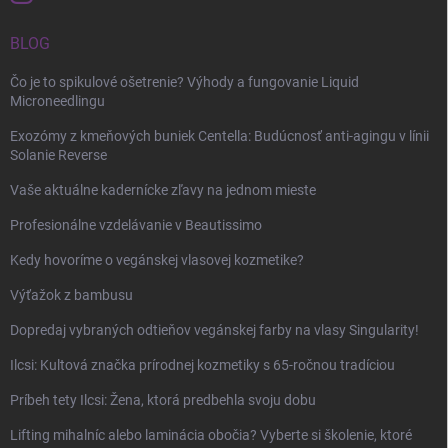
BLOG
Čo je to spikulové ošetrenie? Výhody a fungovanie Liquid
Microneedlingu
Exozómy z kmeňových buniek Centella: Budúcnosť anti-agingu v línii
Solanie Reverse
Vaše aktuálne kadernícke zľavy na jednom mieste
Profesionálne vzdelávanie v Beautissimo
Kedy hovoríme o vegánskej vlasovej kozmetike?
Výťažok z bambusu
Dopredaj vybraných odtieňov vegánskej farby na vlasy Singularity!
Ilcsi: Kultová značka prírodnej kozmetiky s 65-ročnou tradíciou
Príbeh tety Ilcsi: Žena, ktorá predbehla svoju dobu
Lifting mihalníc alebo laminácia obočia? Vyberte si školenie, ktoré