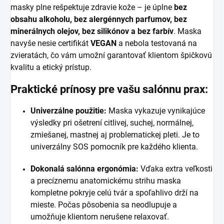
masky plne rešpektuje zdravie kože – je úplne
bez
obsahu alkoholu, bez alergénnych parfumov, bez
minerálnych olejov, bez silikónov a bez farbív
. Maska
navyše nesie certifikát
VEGAN
a nebola testovaná na
zvieratách, čo vám umožní garantovať klientom špičkovú
kvalitu a etický prístup.
Praktické prínosy pre vašu salónnu prax:
Univerzálne použitie:
Maska vykazuje vynikajúce
výsledky pri ošetrení citlivej, suchej, normálnej,
zmiešanej, mastnej aj problematickej pleti. Je to
univerzálny SOS pomocník pre každého klienta.
Dokonalá salónna ergonómia:
Vďaka extra veľkosti
a precíznemu anatomickému strihu maska
kompletne pokryje celú tvár a spoľahlivo drží na
mieste. Počas pôsobenia sa neodlupuje a
umožňuje klientom nerušene relaxovať.