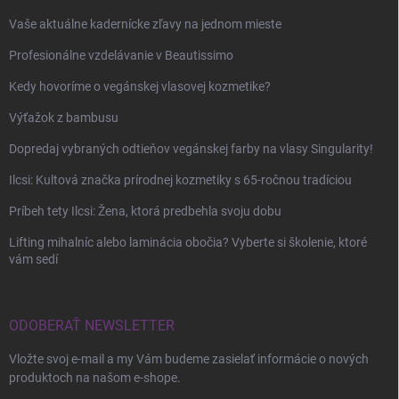
Vaše aktuálne kadernícke zľavy na jednom mieste
Profesionálne vzdelávanie v Beautissimo
Kedy hovoríme o vegánskej vlasovej kozmetike?
Výťažok z bambusu
Dopredaj vybraných odtieňov vegánskej farby na vlasy Singularity!
Ilcsi: Kultová značka prírodnej kozmetiky s 65-ročnou tradíciou
Príbeh tety Ilcsi: Žena, ktorá predbehla svoju dobu
Lifting mihalníc alebo laminácia obočia? Vyberte si školenie, ktoré
vám sedí
ODOBERAŤ NEWSLETTER
Vložte svoj e-mail a my Vám budeme zasielať informácie o nových
produktoch na našom e-shope.