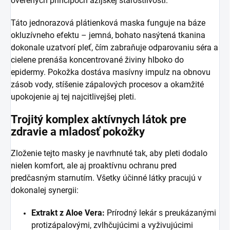
overených princípoch ázijskej starostlivosti.
Táto jednorazová plátienková maska funguje na báze
okluzívneho efektu – jemná, bohato nasýtená tkanina
dokonale uzatvorí pleť, čím zabraňuje odparovaniu séra a
cielene prenáša koncentrované živiny hlboko do
epidermy. Pokožka dostáva masívny impulz na obnovu
zásob vody, stíšenie zápalových procesov a okamžité
upokojenie aj tej najcitlivejšej pleti.
Trojitý komplex aktívnych látok pre
zdravie a mladosť pokožky
Zloženie tejto masky je navrhnuté tak, aby pleti dodalo
nielen komfort, ale aj proaktívnu ochranu pred
predčasným starnutím. Všetky účinné látky pracujú v
dokonalej synergii:
Extrakt z Aloe Vera:
Prírodný lekár s preukázanými
protizápalovými, zvlhčujúcimi a vyživujúcimi