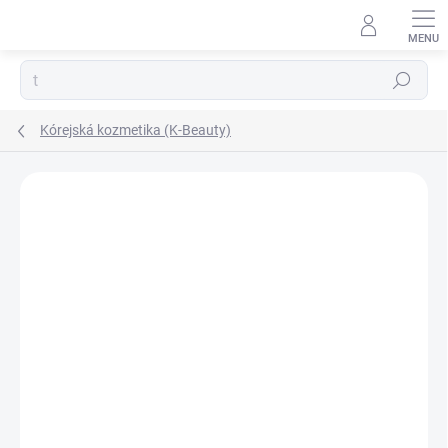
Prejsť
na
obsah
Hľadať
Kórejská kozmetika (K-Beauty)
Neohodnotené
Podrobnosti hodnotenia
ZNAČKA:
PUREDERM
VIAC ZA MENEJ