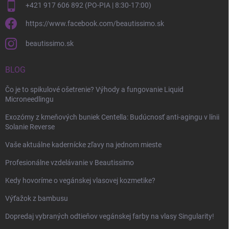
+421 917 606 892 (PO-PIA | 8:30-17:00)
https://www.facebook.com/beautissimo.sk
beautissimo.sk
BLOG
Čo je to spikulové ošetrenie? Výhody a fungovanie Liquid
Microneedlingu
Exozómy z kmeňových buniek Centella: Budúcnosť anti-agingu v línii
Solanie Reverse
Vaše aktuálne kadernícke zľavy na jednom mieste
Profesionálne vzdelávanie v Beautissimo
Kedy hovoríme o vegánskej vlasovej kozmetike?
Výťažok z bambusu
Dopredaj vybraných odtieňov vegánskej farby na vlasy Singularity!