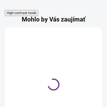
High-contrast mode
Mohlo by Vás zaujímať
SKLADOM
Sara Beauty Spa
prírodný kokosovo-
arganový masážny olej,
1000 ml
15,99 €