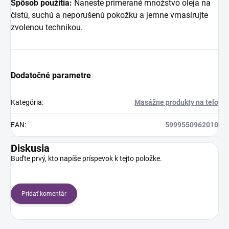
Spôsob použitia:
Naneste primerané množstvo oleja na
čistú, suchú a neporušenú pokožku a jemne vmasírujte
zvolenou technikou.
Dodatočné parametre
Kategória
:
Masážne produkty na telo
EAN
:
5999550962010
Diskusia
Buďte prvý, kto napíše príspevok k tejto položke.
Pridať komentár