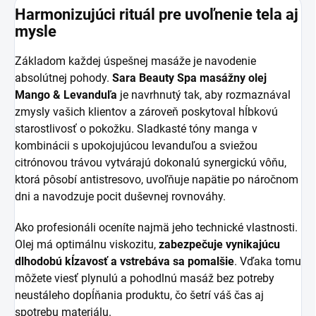
Harmonizujúci rituál pre uvoľnenie tela aj
mysle
Základom každej úspešnej masáže je navodenie
absolútnej pohody.
Sara Beauty Spa masážny olej
Mango & Levanduľa
je navrhnutý tak, aby rozmaznával
zmysly vašich klientov a zároveň poskytoval hĺbkovú
starostlivosť o pokožku. Sladkasté tóny manga v
kombinácii s upokojujúcou levanduľou a sviežou
citrónovou trávou vytvárajú dokonalú synergickú vôňu,
ktorá pôsobí antistresovo, uvoľňuje napätie po náročnom
dni a navodzuje pocit duševnej rovnováhy.
Ako profesionáli oceníte najmä jeho technické vlastnosti.
Olej má optimálnu viskozitu,
zabezpečuje vynikajúcu
dlhodobú kĺzavosť a vstrebáva sa pomalšie
. Vďaka tomu
môžete viesť plynulú a pohodlnú masáž bez potreby
neustáleho dopĺňania produktu, čo šetrí váš čas aj
spotrebu materiálu.