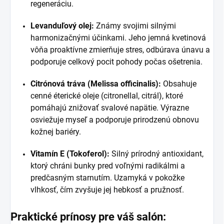
regeneráciu.
Levanduľový olej:
Známy svojimi silnými
harmonizačnými účinkami. Jeho jemná kvetinová
vôňa proaktívne zmierňuje stres, odbúrava únavu a
podporuje celkový pocit pohody počas ošetrenia.
Citrónová tráva (Melissa officinalis):
Obsahuje
cenné éterické oleje (citronellal, citrál), ktoré
pomáhajú znižovať svalové napätie. Výrazne
osviežuje myseľ a podporuje prirodzenú obnovu
kožnej bariéry.
Vitamín E (Tokoferol):
Silný prírodný antioxidant,
ktorý chráni bunky pred voľnými radikálmi a
predčasným starnutím. Uzamyká v pokožke
vlhkosť, čím zvyšuje jej hebkosť a pružnosť.
Praktické prínosy pre váš salón: