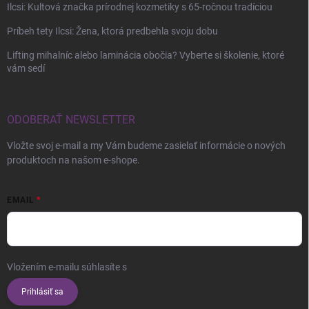
Ilcsi: Kultová značka prírodnej kozmetiky s 65-ročnou tradíciou
Príbeh tety Ilcsi: Žena, ktorá predbehla svoju dobu
Lifting mihalníc alebo laminácia obočia? Vyberte si školenie, ktoré
vám sedí
ODOBERAŤ NEWSLETTER
Vložte svoj e-mail a my Vám budeme zasielať informácie o nových
produktoch na našom e-shope.
EMAIL
Vložením e-mailu súhlasíte s
podmienkami ochrany osobných údajov
Prihlásiť sa