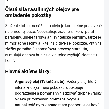
Čistá sila rastlinných olejov pre
omladenie pokožky
Zloženie tohto masážneho oleja je kompletne postavené
na prírodnej báze. Neobsahuje žiadne silikóny, parafín,
parabény, umelé farbivá ani syntetické parfumy, takže je
mimoriadne šetrný aj k tej najcitlivejšej pokožke. Aktívne
zložky pomáhajú spomaľovať procesy starnutia,
stimulujú obnovu buniek a viditeľne zvyšujú elasticitu
tkanív.
Hlavné aktívne látky:
Arganový olej (Tekuté zlato):
Vzácny olej, ktorý
intenzívne zjemňuje pokožku, upokojuje
podráždenie a pomáha vyhladzovať drobné vrásky.
Vďaka prirodzeným protizápalovým a
antibakteriálnym vlastnostiam podporuje celkovú