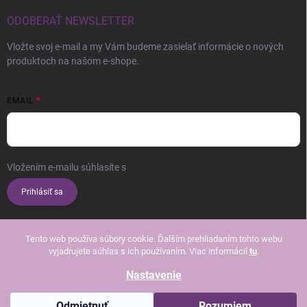
ODOBERAŤ NEWSLETTER
Vložte svoj e-mail a my Vám budeme zasielať informácie o nových
produktoch na našom e-shope.
EMAIL
Vložením e-mailu súhlasíte s
podmienkami ochrany osobných údajov
Prihlásiť sa
Tento web používa súbory cookie. Ďalším prehliadaním tohto webu
vyjadrujete súhlas s ich používaním. Viac informácií
tu
.
Nastavenie
Copyright 2026
Beautissimo
. Všetky práva vyhradené.
Upraviť nastavenie
cookies
Odmietnuť
Rozumiem