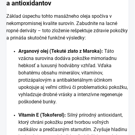
a antioxidantov
Základ úspechu tohto masážneho oleja spočíva v
nekompromisnej kvalite surovín. Zabudnite na lacné
ropné deriváty – toto zloženie rešpektuje zdravie pokožky
a prináša skutočné funkčné výsledky:
Arganový olej (Tekuté zlato z Maroka):
Táto
vzácna surovina dodáva pokožke mimoriadnu
hebkosť a luxusný hodvábny vzhľad. Vďaka
bohatému obsahu minerálov, vitamínov,
protizápalovým a antibakteriálnym účinkom
upokojuje aj veľmi citlivú či problematickú pokožku,
vyhladzuje drobné vrásky a intenzívne regeneruje
poškodené bunky.
Vitamín E (Tokoferol):
Silný prírodný antioxidant,
ktorý chráni pokožku pred tvorbou voľných
radikálov a predčasným starnutím. Zvyšuje hladinu