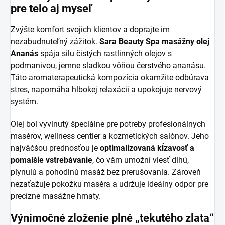
pre telo aj myseľ
Zvýšte komfort svojich klientov a doprajte im
nezabudnuteľný zážitok.
Sara Beauty Spa masážny olej
Ananás
spája silu čistých rastlinných olejov s
podmanivou, jemne sladkou vôňou čerstvého ananásu.
Táto aromaterapeutická kompozícia okamžite odbúrava
stres, napomáha hlbokej relaxácii a upokojuje nervový
systém.
Olej bol vyvinutý špeciálne pre potreby profesionálnych
masérov, wellness centier a kozmetických salónov. Jeho
najväčšou prednosťou je
optimalizovaná kĺzavosť a
pomalšie vstrebávanie
, čo vám umožní viesť dlhú,
plynulú a pohodlnú masáž bez prerušovania. Zároveň
nezaťažuje pokožku maséra a udržuje ideálny odpor pre
precízne masážne hmaty.
Výnimočné zloženie plné „tekutého zlata“