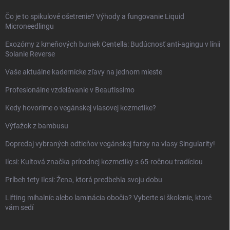
Čo je to spikulové ošetrenie? Výhody a fungovanie Liquid
Microneedlingu
Exozómy z kmeňových buniek Centella: Budúcnosť anti-agingu v línii
Solanie Reverse
Vaše aktuálne kadernícke zľavy na jednom mieste
Profesionálne vzdelávanie v Beautissimo
Kedy hovoríme o vegánskej vlasovej kozmetike?
Výťažok z bambusu
Dopredaj vybraných odtieňov vegánskej farby na vlasy Singularity!
Ilcsi: Kultová značka prírodnej kozmetiky s 65-ročnou tradíciou
Príbeh tety Ilcsi: Žena, ktorá predbehla svoju dobu
Lifting mihalníc alebo laminácia obočia? Vyberte si školenie, ktoré
vám sedí