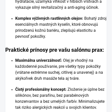
hydratácie, uzamyká vlhkosť v hlbších vrstvách a
vykazuje silný revitalizačný a anti-aging účinok.
Komplex výživných rastlinných olejov:
Bohatý zdroj
esenciálnych mastných kyselín, ktoré obnovujú
prirodzenú kožnú bariéru, zlepšujú elasticitu a
pevnosť pokožky.
Praktické prínosy pre vašu salónnu prax:
Maximálna univerzálnosť:
Olej je vhodný na
každodenné používanie, pre všetky typy pokožky
(vrátane extrémne suchej, citlivej a unavenej) a na
akýkoľvek druh masáže tela aj tváre.
Čistý profesionálny koncept:
Zloženie je úplne bez
silikónov, bez parafínu, bez parabénových
konzervantov a bez umelých farbív. Minimalizujete
tak riziko alergických reakcií u svojich klientov.