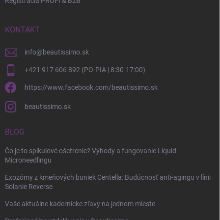
Registrácia PROFI & B2B
KONTAKT
info
@
beautissimo.sk
+421 917 606 892 (PO-PIA | 8:30-17:00)
https://www.facebook.com/beautissimo.sk
beautissimo.sk
BLOG
Čo je to spikulové ošetrenie? Výhody a fungovanie Liquid
Microneedlingu
Exozómy z kmeňových buniek Centella: Budúcnosť anti-agingu v línii
Solanie Reverse
Vaše aktuálne kadernícke zľavy na jednom mieste