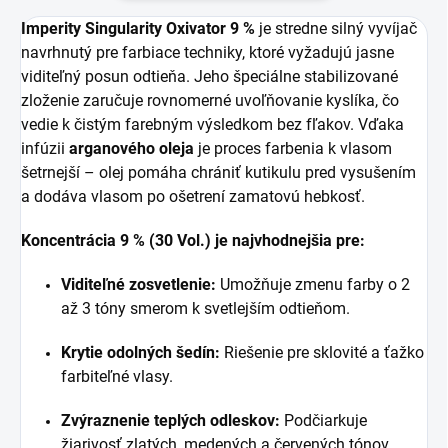
Imperity Singularity Oxivator 9 %
je stredne silný vyvíjač
navrhnutý pre farbiace techniky, ktoré vyžadujú jasne
viditeľný posun odtieňa. Jeho špeciálne stabilizované
zloženie zaručuje rovnomerné uvoľňovanie kyslíka, čo
vedie k čistým farebným výsledkom bez fľakov. Vďaka
infúzii
arganového oleja
je proces farbenia k vlasom
šetrnejší – olej pomáha chrániť kutikulu pred vysušením
a dodáva vlasom po ošetrení zamatovú hebkosť.
Koncentrácia 9 % (30 Vol.) je najvhodnejšia pre:
Viditeľné zosvetlenie:
Umožňuje zmenu farby o 2
až 3 tóny smerom k svetlejším odtieňom.
Krytie odolných šedín:
Riešenie pre sklovité a ťažko
farbiteľné vlasy.
Zvýraznenie teplých odleskov:
Podčiarkuje
žiarivosť zlatých, medených a červených tónov.