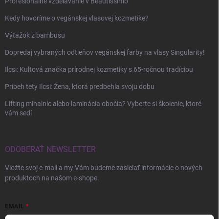
Profesionálne vzdelávanie v Beautissimo
Kedy hovoríme o vegánskej vlasovej kozmetike?
Výťažok z bambusu
Dopredaj vybraných odtieňov vegánskej farby na vlasy Singularity!
Ilcsi: Kultová značka prírodnej kozmetiky s 65-ročnou tradíciou
Príbeh tety Ilcsi: Žena, ktorá predbehla svoju dobu
Lifting mihalníc alebo laminácia obočia? Vyberte si školenie, ktoré
vám sedí
ODOBERAŤ NEWSLETTER
Vložte svoj e-mail a my Vám budeme zasielať informácie o nových
produktoch na našom e-shope.
EMAIL