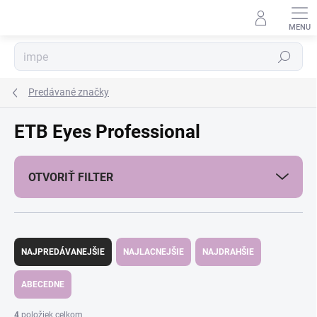
Prejsť
na
obsah
Hľadať
Predávané značky
ETB Eyes Professional
OTVORIŤ FILTER
R
a
NAJPREDÁVANEJŠIE
NAJLACNEJŠIE
NAJDRAHŠIE
d
e
ABECEDNE
n
i
4
položiek celkom