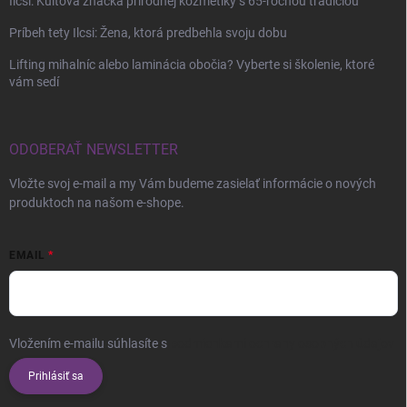
Ilcsi: Kultová značka prírodnej kozmetiky s 65-ročnou tradíciou
Príbeh tety Ilcsi: Žena, ktorá predbehla svoju dobu
Lifting mihalníc alebo laminácia obočia? Vyberte si školenie, ktoré
vám sedí
ODOBERAŤ NEWSLETTER
Vložte svoj e-mail a my Vám budeme zasielať informácie o nových
produktoch na našom e-shope.
EMAIL
Vložením e-mailu súhlasíte s
podmienkami ochrany osobných údajov
Prihlásiť sa