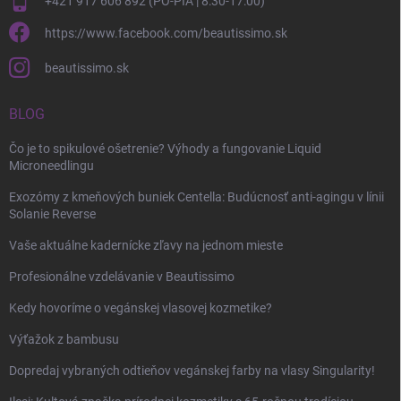
+421 917 606 892 (PO-PIA | 8:30-17:00)
https://www.facebook.com/beautissimo.sk
beautissimo.sk
BLOG
Čo je to spikulové ošetrenie? Výhody a fungovanie Liquid
Microneedlingu
Exozómy z kmeňových buniek Centella: Budúcnosť anti-agingu v línii
Solanie Reverse
Vaše aktuálne kadernícke zľavy na jednom mieste
Profesionálne vzdelávanie v Beautissimo
Kedy hovoríme o vegánskej vlasovej kozmetike?
Výťažok z bambusu
Dopredaj vybraných odtieňov vegánskej farby na vlasy Singularity!