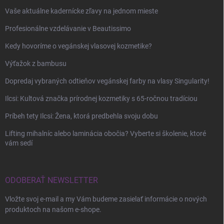
Vaše aktuálne kadernícke zľavy na jednom mieste
Profesionálne vzdelávanie v Beautissimo
Kedy hovoríme o vegánskej vlasovej kozmetike?
Výťažok z bambusu
Dopredaj vybraných odtieňov vegánskej farby na vlasy Singularity!
Ilcsi: Kultová značka prírodnej kozmetiky s 65-ročnou tradíciou
Príbeh tety Ilcsi: Žena, ktorá predbehla svoju dobu
Lifting mihalníc alebo laminácia obočia? Vyberte si školenie, ktoré
vám sedí
ODOBERAŤ NEWSLETTER
Vložte svoj e-mail a my Vám budeme zasielať informácie o nových
produktoch na našom e-shope.