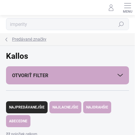
Prejsť
na
obsah
Hľadať
Predávané značky
Kallos
OTVORIŤ FILTER
R
a
NAJPREDÁVANEJŠIE
NAJLACNEJŠIE
NAJDRAHŠIE
d
e
ABECEDNE
n
i
22
položiek celkom