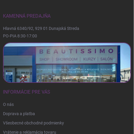
e
ä
p
t
r
i
KAMENNÁ PREDAJŇA
v
e
k
Hlavná 6340/92, 929 01 Dunajská Streda
y
v
PO-PIA 8:30-17:00
ý
p
i
s
u
INFORMÁCIE PRE VÁS
O nás
Doprava a platba
Všeobecné obchodné podmienky
Vrátenie a reklamácia tovaru