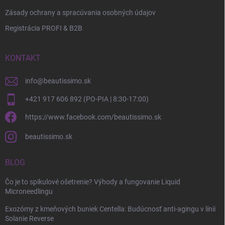
Zásady ochrany a spracúvania osobných údajov
Registrácia PROFI & B2B
KONTAKT
info
@
beautissimo.sk
+421 917 606 892 (PO-PIA | 8:30-17:00)
https://www.facebook.com/beautissimo.sk
beautissimo.sk
BLOG
Čo je to spikulové ošetrenie? Výhody a fungovanie Liquid
Microneedlingu
Exozómy z kmeňových buniek Centella: Budúcnosť anti-agingu v línii
Solanie Reverse