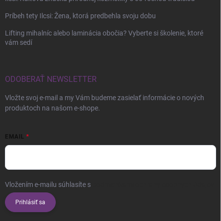
Príbeh tety Ilcsi: Žena, ktorá predbehla svoju dobu
Lifting mihalníc alebo laminácia obočia? Vyberte si školenie, ktoré
vám sedí
ODOBERAŤ NEWSLETTER
Vložte svoj e-mail a my Vám budeme zasielať informácie o nových
produktoch na našom e-shope.
EMAIL
Vložením e-mailu súhlasíte s
podmienkami ochrany osobných údajov
Prihlásiť sa