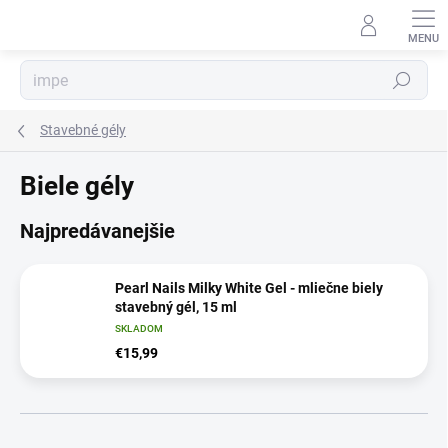
Prejsť
na
obsah
Hľadať
Stavebné gély
Biele gély
Najpredávanejšie
Pearl Nails Milky White Gel - mliečne biely
stavebný gél, 15 ml
SKLADOM
€15,99
R