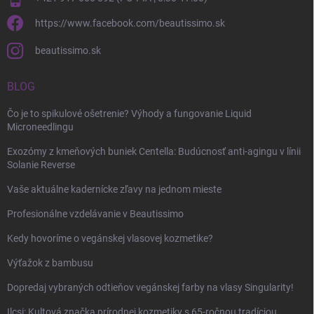
https://www.facebook.com/beautissimo.sk
beautissimo.sk
BLOG
Čo je to spikulové ošetrenie? Výhody a fungovanie Liquid
Microneedlingu
Exozómy z kmeňových buniek Centella: Budúcnosť anti-agingu v línii
Solanie Reverse
Vaše aktuálne kadernícke zľavy na jednom mieste
Profesionálne vzdelávanie v Beautissimo
Kedy hovoríme o vegánskej vlasovej kozmetike?
Výťažok z bambusu
Dopredaj vybraných odtieňov vegánskej farby na vlasy Singularity!
Ilcsi: Kultová značka prírodnej kozmetiky s 65-ročnou tradíciou