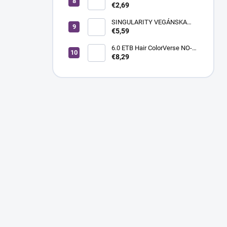
% (10 Vol.), 150 ml
€2,69
SINGULARITY VEGÁNSKA
KRÉMOVÁ FARBA NA VLASY
€5,59
100ML 5.0 SVETLOHNEDÁ
6.0 ETB Hair ColorVerse NO-
AMM profesionálna
€8,29
permanentná vegánska farba
na vlasy bez amoniaku a bez
PPD, 100 ml - tmavá blond