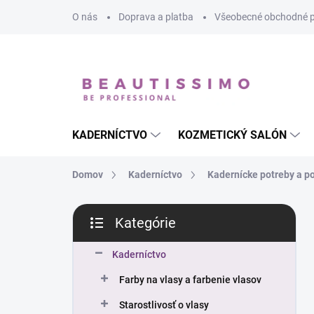
Prejsť
O nás
Doprava a platba
Všeobecné obchodné 
na
obsah
KADERNÍCTVO
KOZMETICKÝ SALÓN
Domov
Kaderníctvo
Kadernícke potreby a 
B
Kategórie
o
Preskočiť
č
kategórie
n
Kaderníctvo
ý
Farby na vlasy a farbenie vlasov
p
a
Starostlivosť o vlasy