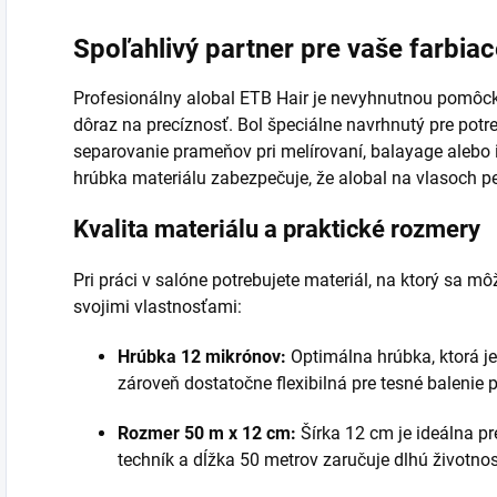
Spoľahlivý partner pre vaše farbiac
Profesionálny alobal ETB Hair je nevyhnutnou pomôck
dôraz na precíznosť. Bol špeciálne navrhnutý pre potr
separovanie prameňov pri melírovaní, balayage alebo 
hrúbka materiálu zabezpečuje, že alobal na vlasoch p
Kvalita materiálu a praktické rozmery
Pri práci v salóne potrebujete materiál, na ktorý sa m
svojimi vlastnosťami:
Hrúbka 12 mikrónov:
Optimálna hrúbka, ktorá je
zároveň dostatočne flexibilná pre tesné balenie
Rozmer 50 m x 12 cm:
Šírka 12 cm je ideálna p
techník a dĺžka 50 metrov zaručuje dlhú životnosť