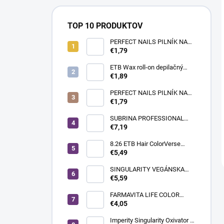
TOP 10 PRODUKTOV
PERFECT NAILS PILNÍK NA
NECHTY- PRÉMIUM #180/180
€1,79
ETB Wax roll-on depilačný
vosk azulénový, 100 ml |
€1,89
široká hlavica
PERFECT NAILS PILNÍK NA
NECHTY - PRÉMIUM
€1,79
#150/150
SUBRINA PROFESSIONAL
COLOUR CONTRAST
€7,19
FAREBNÝ MELÍR MAGENTA
60ML
8.26 ETB Hair ColorVerse
vegánska permanentná farba
€5,49
na vlasy bez PPD, 100 ml |
svetlá blond perleťová
SINGULARITY VEGÁNSKA
červená
KRÉMOVÁ FARBA NA VLASY
€5,59
100ML 10.12 PLATINOVÁ
STUDENÁ PERLEŤOVÁ
FARMAVITA LIFE COLOR
BLOND
PLUS FARBA NA VLASY
€4,05
100ML 900 EXTRA SVETLÁ
BLOND SUPER SVETLÁ
Imperity Singularity Oxivator 3