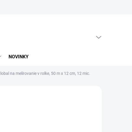
PRÁZDNY KOŠÍK
NÁKUPNÝ
KOŠÍK
NOVINKY
lobal na melírovanie v rolke, 50 m x 12 cm, 12 mic.
:
ETB HAIR PROFESSIONAL
,99
87 bez DPH