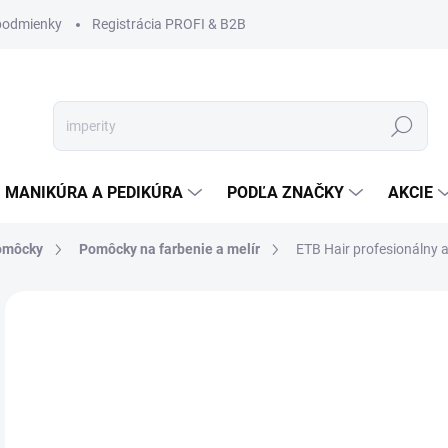
podmienky
Registrácia PROFI & B2B
Hľadať
MANIKÚRA A PEDIKÚRA
PODĽA ZNAČKY
AKCIE
pomôcky
Pomôcky na farbenie a melír
ETB Hair profesionálny a
Neohodnotené
Podrobnosti hodnotenia
ZNAČKA
NOVINKA
€5
€4,