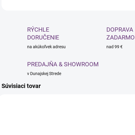
RÝCHLE
DOPRAVA
DORUČENIE
ZADARMO
na akúkoľvek adresu
nad 99 €
PREDAJŇA & SHOWROOM
v Dunajskej Strede
Súvisiaci tovar
NOVINKA
NOVINKA
NOV