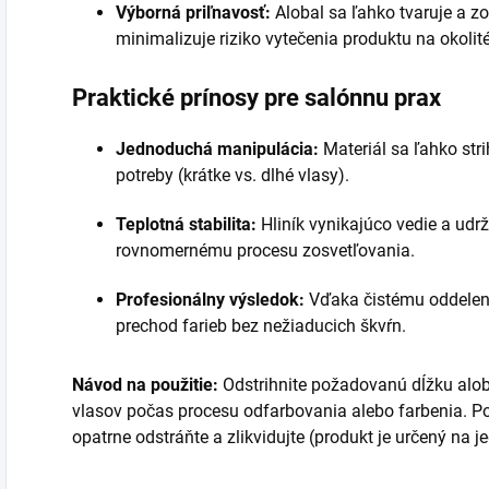
Výborná priľnavosť:
Alobal sa ľahko tvaruje a z
minimalizuje riziko vytečenia produktu na okolité
Praktické prínosy pre salónnu prax
Jednoduchá manipulácia:
Materiál sa ľahko str
potreby (krátke vs. dlhé vlasy).
Teplotná stabilita:
Hliník vynikajúco vedie a udr
rovnomernému procesu zosvetľovania.
Profesionálny výsledok:
Vďaka čistému oddeleniu
prechod farieb bez nežiaducich škvŕn.
Návod na použitie:
Odstrihnite požadovanú dĺžku alob
vlasov počas procesu odfarbovania alebo farbenia. P
opatrne odstráňte a zlikvidujte (produkt je určený na j