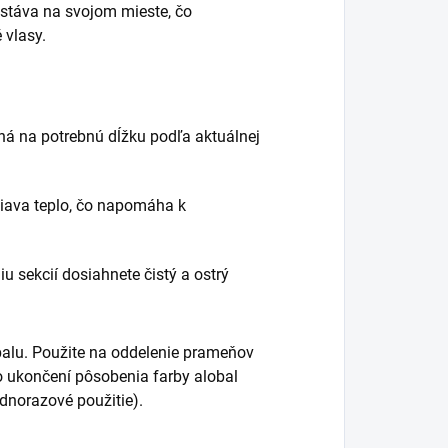
ostáva na svojom mieste, čo
 vlasy.
ihá na potrebnú dĺžku podľa aktuálnej
žiava teplo, čo napomáha k
 sekcií dosiahnete čistý a ostrý
alu. Použite na oddelenie prameňov
o ukončení pôsobenia farby alobal
ednorazové použitie).