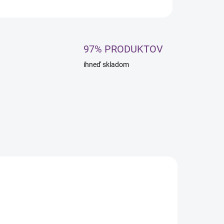
OPÝTAŤ SA
STRÁŽIŤ
97% PRODUKTOV
ihneď skladom
INKA
NOVINKA