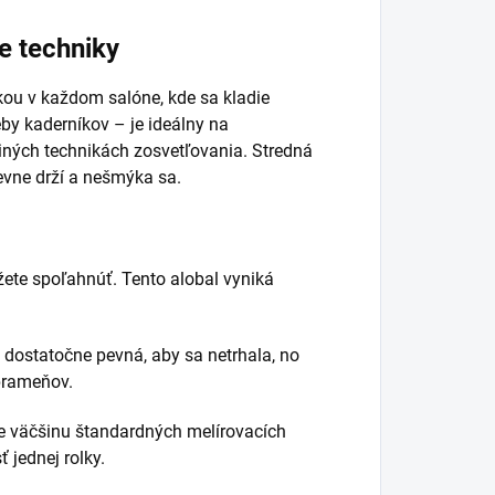
e techniky
ou v každom salóne, kde sa kladie
eby kaderníkov – je ideálny na
iných technikách zosvetľovania. Stredná
evne drží a nešmýka sa.
ôžete spoľahnúť. Tento alobal vyniká
 dostatočne pevná, aby sa netrhala, no
 prameňov.
re väčšinu štandardných melírovacích
 jednej rolky.