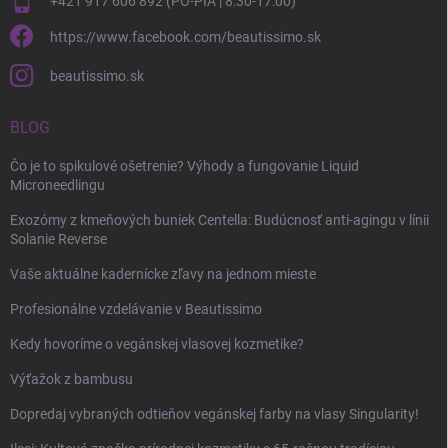
+421 917 606 892 (PO-PIA | 8:30-17:00)
https://www.facebook.com/beautissimo.sk
beautissimo.sk
BLOG
Čo je to spikulové ošetrenie? Výhody a fungovanie Liquid
Microneedlingu
Exozómy z kmeňových buniek Centella: Budúcnosť anti-agingu v línii
Solanie Reverse
Vaše aktuálne kadernícke zľavy na jednom mieste
Profesionálne vzdelávanie v Beautissimo
Kedy hovoríme o vegánskej vlasovej kozmetike?
Výťažok z bambusu
Dopredaj vybraných odtieňov vegánskej farby na vlasy Singularity!