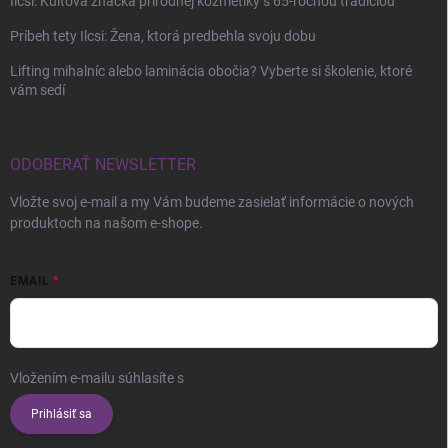
Ilcsi: Kultová značka prírodnej kozmetiky s 65-ročnou tradíciou
Príbeh tety Ilcsi: Žena, ktorá predbehla svoju dobu
Lifting mihalníc alebo laminácia obočia? Vyberte si školenie, ktoré
vám sedí
ODOBERAŤ NEWSLETTER
Vložte svoj e-mail a my Vám budeme zasielať informácie o nových
produktoch na našom e-shope.
EMAIL
Vložením e-mailu súhlasíte s
podmienkami ochrany osobných údajov
Prihlásiť sa