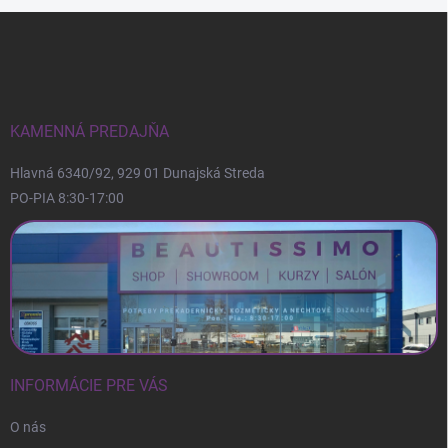
Z
á
p
ä
t
i
KAMENNÁ PREDAJŇA
e
Hlavná 6340/92, 929 01 Dunajská Streda
PO-PIA 8:30-17:00
INFORMÁCIE PRE VÁS
O nás