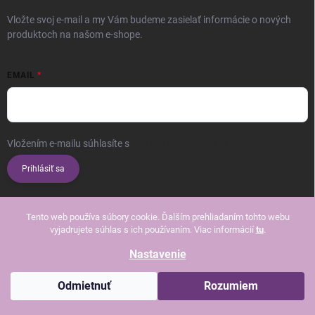
Vložte svoj e-mail a my Vám budeme zasielať informácie o nových
produktoch na našom e-shope.
EMAIL
Vložením e-mailu súhlasíte s
podmienkami ochrany osobných údajov
Prihlásiť sa
Tento web používa súbory cookie. Ďalším prehliadaním tohto webu
vyjadrujete súhlas s ich používaním. Viac informácií
tu
.
Nastavenie
Copyright 2026
Beautissimo
. Všetky práva vyhradené.
Upraviť nastavenie
cookies
Odmietnuť
Rozumiem
Vytvoril Shoptet