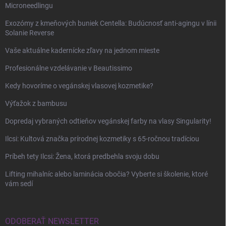
Microneedlingu
Exozómy z kmeňových buniek Centella: Budúcnosť anti-agingu v línii
Solanie Reverse
Vaše aktuálne kadernícke zľavy na jednom mieste
Profesionálne vzdelávanie v Beautissimo
Kedy hovoríme o vegánskej vlasovej kozmetike?
Výťažok z bambusu
Dopredaj vybraných odtieňov vegánskej farby na vlasy Singularity!
Ilcsi: Kultová značka prírodnej kozmetiky s 65-ročnou tradíciou
Príbeh tety Ilcsi: Žena, ktorá predbehla svoju dobu
Lifting mihalníc alebo laminácia obočia? Vyberte si školenie, ktoré
vám sedí
ODOBERAŤ NEWSLETTER