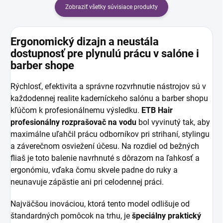
Zobraziť všetky súvisiace produkty
Ergonomický dizajn a neustála
dostupnosť pre plynulú prácu v salóne i
barber shope
Rýchlosť, efektivita a správne rozvrhnutie nástrojov sú v
každodennej realite kaderníckeho salónu a barber shopu
kľúčom k profesionálnemu výsledku.
ETB Hair
profesionálny rozprašovač na vodu
bol vyvinutý tak, aby
maximálne uľahčil prácu odborníkov pri strihaní, stylingu
a záverečnom osviežení účesu. Na rozdiel od bežných
fliaš je toto balenie navrhnuté s dôrazom na ľahkosť a
ergonómiu, vďaka čomu skvele padne do ruky a
neunavuje zápästie ani pri celodennej práci.
Najväčšou inováciou, ktorá tento model odlišuje od
štandardných pomôcok na trhu, je
špeciálny praktický