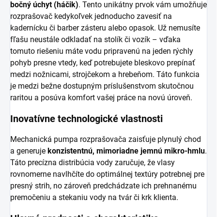
bočný úchyt (háčik)
. Tento unikátny prvok vám umožňuje
rozprašovač kedykoľvek jednoducho zavesiť na
kadernícku či barber zásteru alebo opasok. Už nemusíte
fľašu neustále odkladať na stolík či vozík – vďaka
tomuto riešeniu máte vodu pripravenú na jeden rýchly
pohyb presne vtedy, keď potrebujete bleskovo prepínať
medzi nožnicami, strojčekom a hrebeňom. Táto funkcia
je medzi bežne dostupným príslušenstvom skutočnou
raritou a posúva komfort vašej práce na novú úroveň.
Inovatívne technologické vlastnosti
Mechanická pumpa rozprašovača zaisťuje plynulý chod
a generuje
konzistentnú, mimoriadne jemnú mikro-hmlu
.
Táto precízna distribúcia vody zaručuje, že vlasy
rovnomerne navlhčíte do optimálnej textúry potrebnej pre
presný strih, no zároveň predchádzate ich prehnanému
premočeniu a stekaniu vody na tvár či krk klienta.