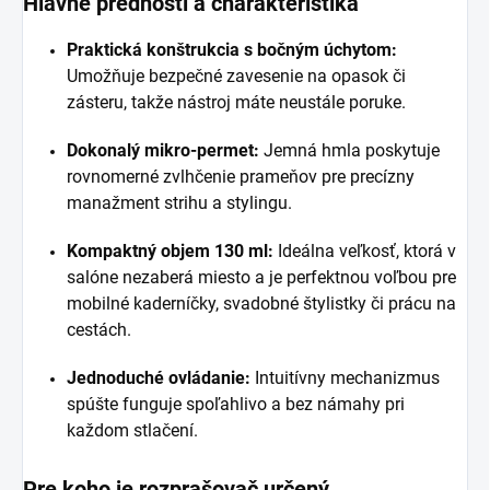
Hlavné prednosti a charakteristika
Praktická konštrukcia s bočným úchytom:
Umožňuje bezpečné zavesenie na opasok či
zásteru, takže nástroj máte neustále poruke.
Dokonalý mikro-permet:
Jemná hmla poskytuje
rovnomerné zvlhčenie prameňov pre precízny
manažment strihu a stylingu.
Kompaktný objem 130 ml:
Ideálna veľkosť, ktorá v
salóne nezaberá miesto a je perfektnou voľbou pre
mobilné kaderníčky, svadobné štylistky či prácu na
cestách.
Jednoduché ovládanie:
Intuitívny mechanizmus
spúšte funguje spoľahlivo a bez námahy pri
každom stlačení.
Pre koho je rozprašovač určený