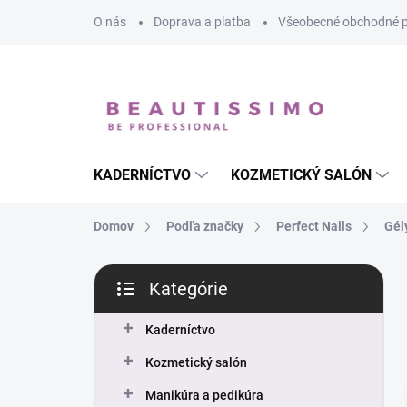
Prejsť
O nás
Doprava a platba
Všeobecné obchodné 
na
obsah
KADERNÍCTVO
KOZMETICKÝ SALÓN
Domov
Podľa značky
Perfect Nails
Gél
B
Kategórie
o
Preskočiť
č
kategórie
n
Kaderníctvo
ý
Kozmetický salón
p
a
Manikúra a pedikúra