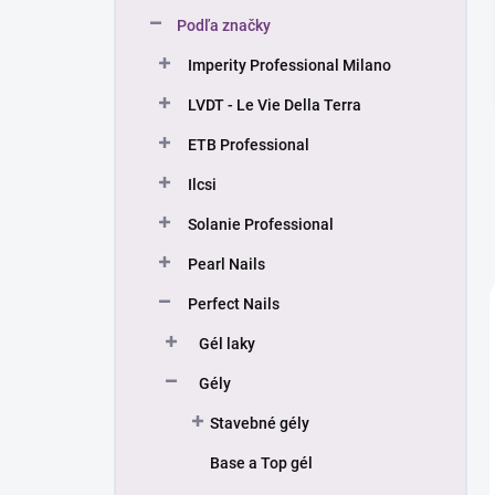
n
Podľa značky
e
l
Imperity Professional Milano
LVDT - Le Vie Della Terra
ETB Professional
Ilcsi
Solanie Professional
Pearl Nails
Perfect Nails
Gél laky
Gély
Stavebné gély
Base a Top gél