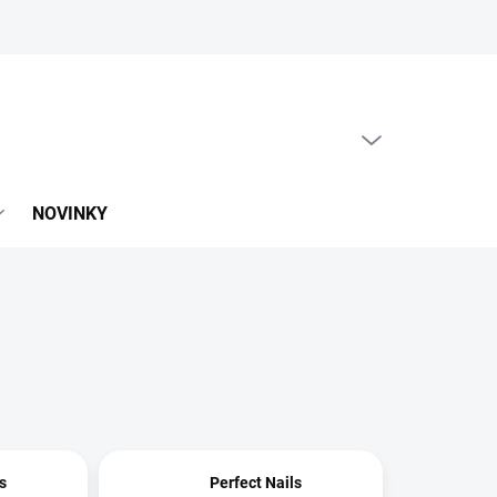
PRÁZDNY KOŠÍK
NÁKUPNÝ
KOŠÍK
NOVINKY
s
Perfect Nails