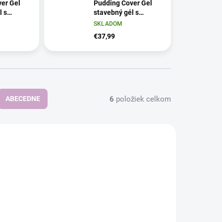
er Gel
Pudding Cover Gel
l s
stavebný gél s
pudingovou
SKLADOM
ou -
konzistenciou -
€37,99
, 15 g
Cover Candy, 50 g
6
položiek celkom
ABECEDNE
NOVINKA