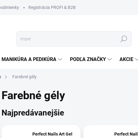
podmienky
Registrácia PROFI & B2B
Hľadať
MANIKÚRA A PEDIKÚRA
PODĽA ZNAČKY
AKCIE
y
Farebné gély
Farebné gély
Najpredávanejšie
Perfect Nails Art Gel
Perfect Nail