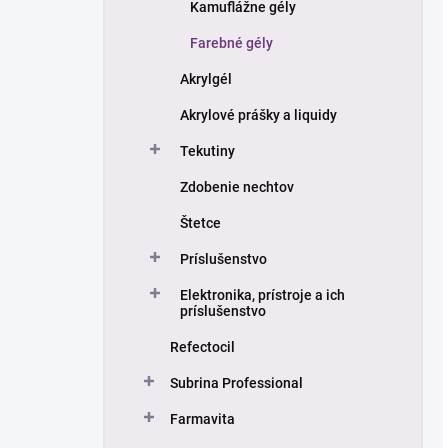
Kamuflážne gély
Farebné gély
Akrylgél
Akrylové prášky a liquidy
Tekutiny
Zdobenie nechtov
Štetce
Príslušenstvo
Elektronika, prístroje a ich
príslušenstvo
Refectocil
Subrina Professional
Farmavita