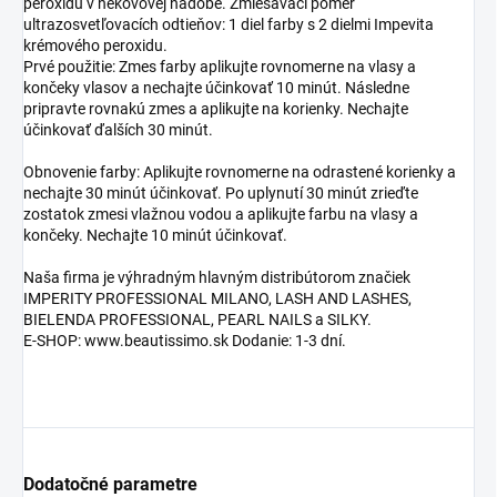
peroxidu v nekovovej nádobe. Zmiešavací pomer
ultrazosvetľovacích odtieňov: 1 diel farby s 2 dielmi Impevita
krémového peroxidu.
Prvé použitie: Zmes farby aplikujte rovnomerne na vlasy a
končeky vlasov a nechajte účinkovať 10 minút. Následne
pripravte rovnakú zmes a aplikujte na korienky. Nechajte
účinkovať ďalších 30 minút.
Obnovenie farby: Aplikujte rovnomerne na odrastené korienky a
nechajte 30 minút účinkovať. Po uplynutí 30 minút zrieďte
zostatok zmesi vlažnou vodou a aplikujte farbu na vlasy a
končeky. Nechajte 10 minút účinkovať.
Naša firma je výhradným hlavným distribútorom značiek
IMPERITY PROFESSIONAL MILANO, LASH AND LASHES,
BIELENDA PROFESSIONAL, PEARL NAILS a SILKY.
E-SHOP: www.beautissimo.sk Dodanie: 1-3 dní.
Dodatočné parametre