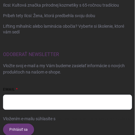
Ilcsi: Kultová značka prírodnej kozmetiky s 65-ročnou tradíciou
Príbeh tety Ilcsi: Žena, ktorá predbehla svoju dobu
Lifting mihalníc alebo laminácia obočia? Vyberte si školenie, ktoré
vám sedí
ODOBERAŤ NEWSLETTER
Vložte svoj e-mail a my Vám budeme zasielať informácie o nových
produktoch na našom e-shope.
EMAIL
Vložením e-mailu súhlasíte s
podmienkami ochrany osobných údajov
Prihlásiť sa