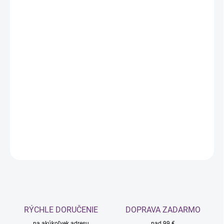
10.08.2026
MOŽNOSTI
DORUČENIA
−
+
Pridať do košíka
Balenie neobsahuje peroxid vodíka, ten sa zvolí na
základe pôvodnej a požadovanej farby vlasov.
Dostupné krémové peroxidy: 1,5%, 3%, 6%, 9%, 12%
DETAILNÉ INFORMÁCIE
OPÝTAŤ SA
STRÁŽIŤ
RÝCHLE DORUČENIE
DOPRAVA ZADARMO
na akúkoľvek adresu
nad 99 €