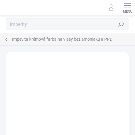
Prejsť
na
obsah
Hľadať
Impevita krémová farba na vlasy bez amoniaku a PPD
Neohodnotené
Podrobnosti hodnotenia
ZNAČKA:
IMPERITY PROFESSIONAL MILANO