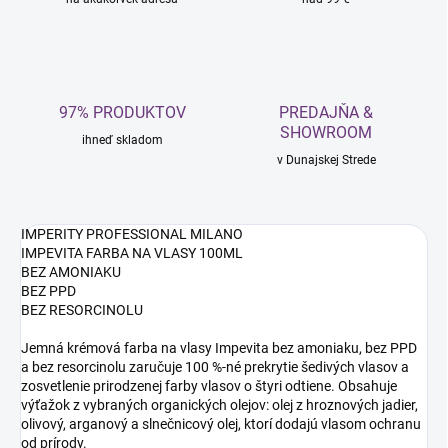
97% PRODUKTOV
PREDAJŇA &
SHOWROOM
ihneď skladom
v Dunajskej Strede
IMPERITY PROFESSIONAL MILANO
IMPEVITA FARBA NA VLASY 100ML
BEZ AMONIAKU
BEZ PPD
BEZ RESORCINOLU
Jemná krémová farba na vlasy Impevita bez amoniaku, bez PPD
a bez resorcinolu zaručuje 100 %-né prekrytie šedivých vlasov a
zosvetlenie prirodzenej farby vlasov o štyri odtiene. Obsahuje
výťažok z vybraných organických olejov: olej z hroznových jadier,
olivový, arganový a slnečnicový olej, ktorí dodajú vlasom ochranu
od prírody.