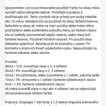
Upozornenie: Len na profesionálne použitie! Farby na vlasy môžu
vyvolať vážne alergické reakcie. Prečítajte si pokyny a
dodržiavajte ich. Tento výrobok nie je určený pre osoby mladšie
ako 16 rokov. Neodporúča sa používať na vlasy farbené hennou.
Nefarbite si vlasy, ak: máte na tvári vyrážky alebo máte citlivú,
podráždenú alebo poškodenú pokožku hlavy, po farbení vlasov
ste už niekedy zaznamenali nejakú reakciu, alebo vlasy boli
farbené hennou. Používať vhodné rukavice. Po použití vlasy
dôkladne opláchnuť. Nesmie prísť do kontaktu s očami. Pri
kontakte s očami ich ihneď vypláchnite vodou. Nepoužívajte na
farbenie mihalníc alebo obočia.
Použitie:
40vol / 12%: zosvetľuje vlasy o 3, 4 odtiene
30vol / 9%: zosvetľuje vlasy o 2, 3 odtiene
20vol / 6%:zafarbenie, alebo zosvetlenie o 1 odtieň, zakrytie šedín
10vol / 3%: stmavenie o 1 odtieň, farbenie vyblednutých vlasov
5vol / 1,5%: farbenie vyblednutých vlasov
Ak treba zosvetliť vlasy o viac ako 4 odtiene, tak sa odporúčajú
ultrazosvetovacie odtiene farieb.
Príprava: Zmiešajte 1 diel farby s 1,5 dielom Impevita krémového