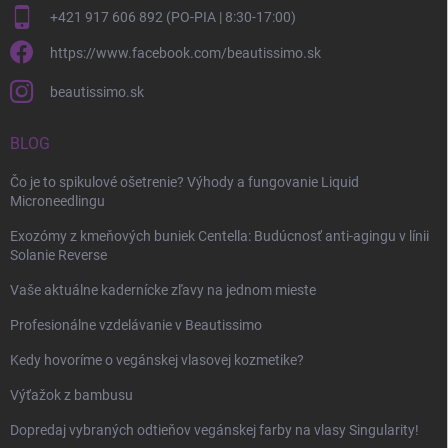
+421 917 606 892 (PO-PIA | 8:30-17:00)
https://www.facebook.com/beautissimo.sk
beautissimo.sk
BLOG
Čo je to spikulové ošetrenie? Výhody a fungovanie Liquid
Microneedlingu
Exozómy z kmeňových buniek Centella: Budúcnosť anti-agingu v línii
Solanie Reverse
Vaše aktuálne kadernícke zľavy na jednom mieste
Profesionálne vzdelávanie v Beautissimo
Kedy hovoríme o vegánskej vlasovej kozmetike?
Výťažok z bambusu
Dopredaj vybraných odtieňov vegánskej farby na vlasy Singularity!