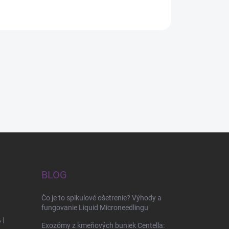
BLOG
Čo je to spikulové ošetrenie? Výhody a
fungovanie Liquid Microneedlingu
 |
Exozómy z kmeňových buniek Centella: