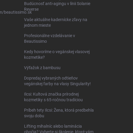
Budúcnosť anti-agingu v línii Solanie
Reverse
m/beautissimo.sk
Vaše aktuálne kadernícke zľavy na
jednom mieste
Profesionálne vzdelávanie v
Beautissimo
Kedy hovoríme o vegánskej vlasovej
kozmetike?
Výťažok z bambusu
Dopredaj vybraných odtieňov
vegánskej farby na vlasy Singularity!
Ilcsi: Kultová značka prírodnej
kozmetiky s 65-ročnou tradíciou
Príbeh tety Ilcsi: Žena, ktorá predbehla
svoju dobu
Lifting mihalníc alebo laminácia
obočia? Vyberte si školenie, ktoré vám