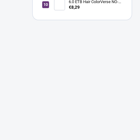
6.0 ETB Hair ColorVerse NO-
AMM profesionálna
€8,29
permanentná vegánska farba
na vlasy bez amoniaku a bez
PPD, 100 ml - tmavá blond