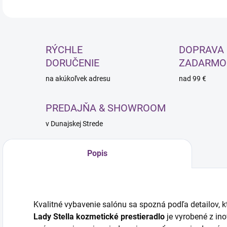
RÝCHLE
DOPRAVA
DORUČENIE
ZADARMO
na akúkoľvek adresu
nad 99 €
PREDAJŇA & SHOWROOM
v Dunajskej Strede
Popis
Kvalitné vybavenie salónu sa spozná podľa detailov, kt
Lady Stella kozmetické prestieradlo
je vyrobené z in