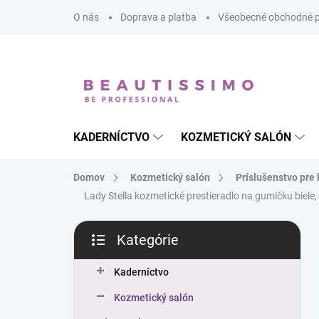
Prejsť
O nás
Doprava a platba
Všeobecné obchodné 
na
obsah
KADERNÍCTVO
KOZMETICKÝ SALÓN
Domov
Kozmetický salón
Príslušenstvo pre
Lady Stella kozmetické prestieradlo na gumičku biel
B
Kategórie
o
Preskočiť
č
kategórie
n
Kaderníctvo
ý
Kozmetický salón
p