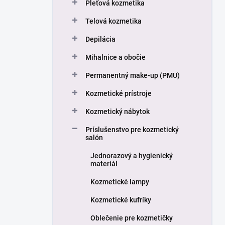
a
Pleťová kozmetika
n
Telová kozmetika
e
l
Depilácia
Mihalnice a obočie
Permanentný make-up (PMU)
Kozmetické prístroje
Kozmetický nábytok
Príslušenstvo pre kozmetický
salón
Jednorazový a hygienický
materiál
Kozmetické lampy
Kozmetické kufríky
Oblečenie pre kozmetičky