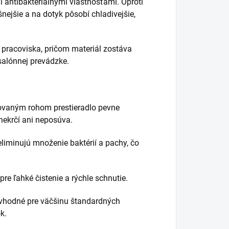
antibakteriálnymi vlastnosťami. Oproti
nejšie a na dotyk pôsobí chladivejšie,
ho pracoviska, pričom materiál zostáva
salónnej prevádzke.
rovaným rohom prestieradlo pevne
nekrčí ani neposúva.
iminujú množenie baktérií a pachy, čo
re ľahké čistenie a rýchle schnutie.
 vhodné pre väčšinu štandardných
k.