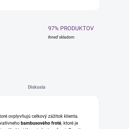
OPÝTAŤ SA
STRÁŽIŤ
97% PRODUKTOV
ihneď skladom
Diskusia
oré ovplyvňujú celkový zážitok klienta.
ovatívneho
bambusového froté
, ktoré je