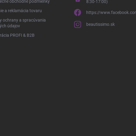
ecné obchodné podmienky
8:30-17:00)
ie a reklamácia tovaru
https://www.facebook.co
y ochrany a spracúvania
beautissimo.sk
ých údajov
rácia PROFI & B2B