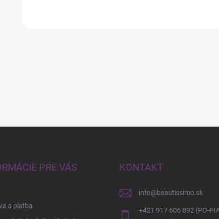
ORMÁCIE PRE VÁS
KONTAKT
info
@
beautissimo.sk
a a platba
+421 917 606 892 (PO-PIA