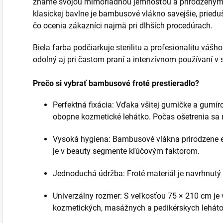
známe svojou mimoriadnou jemnosťou a prirodzenými 
klasickej bavlne je bambusové vlákno savejšie, prieduš
čo ocenia zákazníci najmä pri dlhších procedúrach.
Biela farba podčiarkuje sterilitu a profesionalitu váš
odolný aj pri častom praní a intenzívnom používaní v 
Prečo si vybrať bambusové froté prestieradlo?
Perfektná fixácia: Vďaka všitej gumičke a gumí
obopne kozmetické lehátko. Počas ošetrenia sa 
Vysoká hygiena: Bambusové vlákna prirodzene el
je v beauty segmente kľúčovým faktorom.
Jednoduchá údržba: Froté materiál je navrhnutý p
Univerzálny rozmer: S veľkosťou 75 × 210 cm je
kozmetických, masážnych a pedikérskych leháto