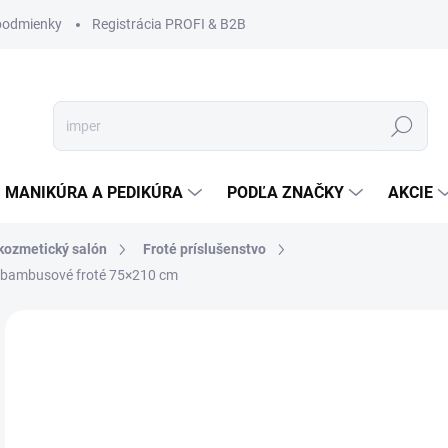
podmienky
Registrácia PROFI & B2B
Hľadať
MANIKÚRA A PEDIKÚRA
PODĽA ZNAČKY
AKCIE
 kozmetický salón
Froté príslušenstvo
e, bambusové froté 75×210 cm
Neohodnotené
Podrobnosti hodnotenia
ZNAČKA
NOVINKA
€1