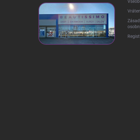
Všeob
Vráten
Zásad
osobn
Regist