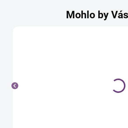
Mohlo by Vás
a
Pearl Nails
Froté
erm
kozmetické
návlek na
vá
froté
taburetku
aska
ponožky na
5,95 €
5,99 €
u
parafín, 1
vou,
pár