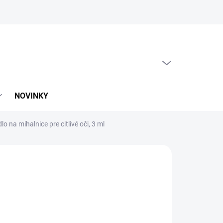
PRÁZDNY KOŠÍK
NÁKUPNÝ
KOŠÍK
NOVINKY
o na mihalnice pre citlivé oči, 3 ml
:
LASH AND LASHES
2,55
,33 bez DPH
otková
LADOM