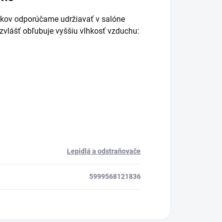
dkov odporúčame udržiavať v salóne
zvlášť obľubuje vyššiu vlhkosť vzduchu:
Lepidlá a odstraňovače
5999568121836