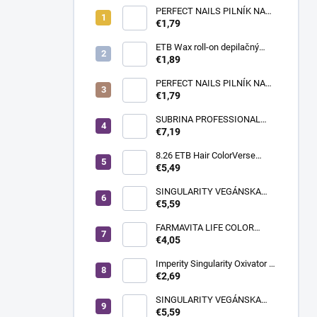
PERFECT NAILS PILNÍK NA
NECHTY- PRÉMIUM #180/180
€1,79
ETB Wax roll-on depilačný
vosk azulénový, 100 ml |
€1,89
široká hlavica
PERFECT NAILS PILNÍK NA
NECHTY - PRÉMIUM
€1,79
#150/150
SUBRINA PROFESSIONAL
COLOUR CONTRAST
€7,19
FAREBNÝ MELÍR MAGENTA
60ML
8.26 ETB Hair ColorVerse
vegánska permanentná farba
€5,49
na vlasy bez PPD, 100 ml |
svetlá blond perleťová
SINGULARITY VEGÁNSKA
červená
KRÉMOVÁ FARBA NA VLASY
€5,59
100ML 10.12 PLATINOVÁ
STUDENÁ PERLEŤOVÁ
FARMAVITA LIFE COLOR
BLOND
PLUS FARBA NA VLASY
€4,05
100ML 900 EXTRA SVETLÁ
BLOND SUPER SVETLÁ
Imperity Singularity Oxivator 3
% (10 Vol.), 150 ml
€2,69
SINGULARITY VEGÁNSKA
KRÉMOVÁ FARBA NA VLASY
€5,59