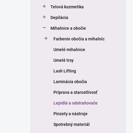
n
Telová kozmetika
e
l
Depilácia
Mihalnice a obočie
Farbenie obočia a mihalníc
Umelé mihalnice
Umelé trsy
Lash Lifting
Laminácia obočia
Príprava a starostlivosť
Lepidlá a odstraňovače
Pinzety a nástroje
Spotrebný materiál