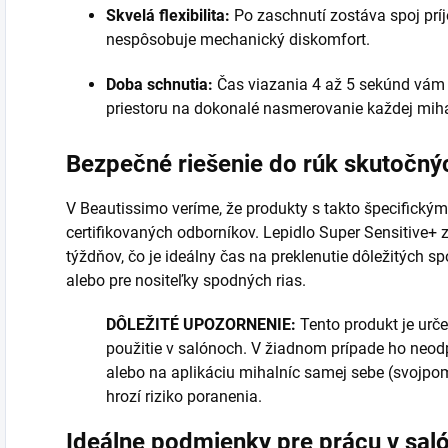
Skvelá flexibilita:
Po zaschnutí zostáva spoj príj
nespôsobuje mechanický diskomfort.
Doba schnutia:
Čas viazania 4 až 5 sekúnd vám 
priestoru na dokonalé nasmerovanie každej miha
Bezpečné riešenie do rúk skutočný
V Beautissimo veríme, že produkty s takto špecifickým
certifikovaných odborníkov. Lepidlo Super Sensitive+ 
týždňov, čo je ideálny čas na preklenutie dôležitých sp
alebo pre nositeľky spodných rias.
DÔLEŽITÉ UPOZORNENIE:
Tento produkt je urč
použitie v salónoch. V žiadnom prípade ho neo
alebo na aplikáciu mihalníc samej sebe (svojpo
hrozí riziko poranenia.
Ideálne podmienky pre prácu v sal