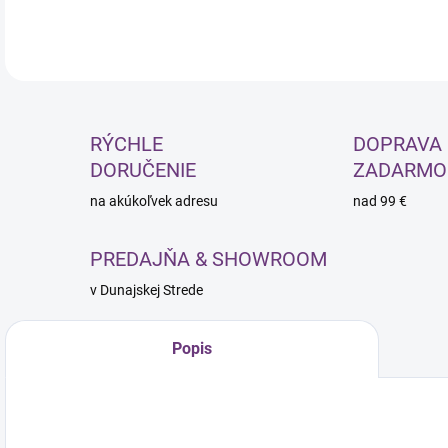
RÝCHLE
DOPRAVA
DORUČENIE
ZADARMO
na akúkoľvek adresu
nad 99 €
PREDAJŇA & SHOWROOM
v Dunajskej Strede
Popis