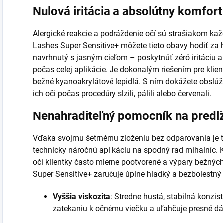
Nulová iritácia a absolútny komfort 
Alergické reakcie a podráždenie očí sú strašiakom každ
Lashes Super Sensitive+ môžete tieto obavy hodiť za 
navrhnutý s jasným cieľom – poskytnúť zéró iritáciu 
počas celej aplikácie. Je dokonalým riešením pre klient
bežné kyanoakrylátové lepidlá. S ním dokážete obslúžiť 
ich oči počas procedúry slzili, pálili alebo červenali.
Nenahraditeľný pomocník na predl
Vďaka svojmu šetrnému zloženiu bez odparovania je to
technicky náročnú aplikáciu na spodný rad mihalníc. 
oči klientky často mierne pootvorené a výpary bežných 
Super Sensitive+ zaručuje úplne hladký a bezbolestný 
Vyššia viskozita:
Stredne hustá, stabilná konziste
zatekaniu k očnému viečku a uľahčuje presné d