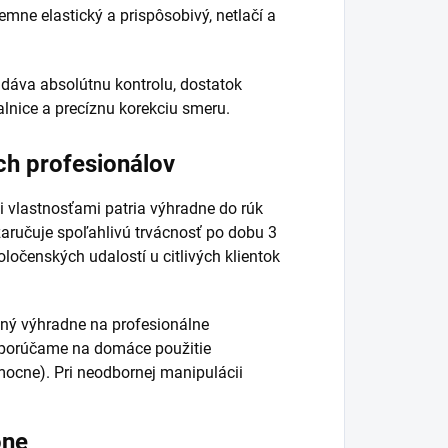
emne elastický a prispôsobivý, netlačí a
dáva absolútnu kontrolu, dostatok
lnice a precíznu korekciu smeru.
ch profesionálov
i vlastnosťami patria výhradne do rúk
zaručuje spoľahlivú trvácnosť po dobu 3
oločenských udalostí u citlivých klientok
ený výhradne na profesionálne
dporúčame na domáce použitie
mocne). Pri neodbornej manipulácii
óne