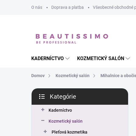
Prejsť
O nás
Doprava a platba
Všeobecné obchodné 
na
obsah
KADERNÍCTVO
KOZMETICKÝ SALÓN
Domov
Kozmetický salón
Mihalnice a oboči
B
Kategórie
o
Preskočiť
č
kategórie
n
Kaderníctvo
ý
Kozmetický salón
p
a
Pleťová kozmetika