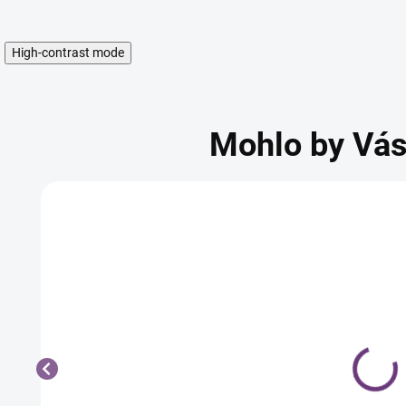
High-contrast mode
Mohlo by Vás
Lash &
Lash &
Lashes
Lashes
Super
Mega