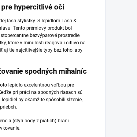
pre hypercitlivé oči
ej lash stylistky. S lepidlom Lash &
hlavu. Tento prémiový produkt bol
a stopercentne bezvýparové prostredie
ky, ktoré v minulosti reagovali citlivo na
aj tie najcitlivejšie typy bez toho, aby
žovanie spodných mihalníc
to lepidlo excelentnou voľbou pre
Keďže pri práci na spodných riasach sú
lepidiel by okamžite spôsobili slzenie,
priebeh.
ncia (štyri body z piatich) bráni
ávkovanie.