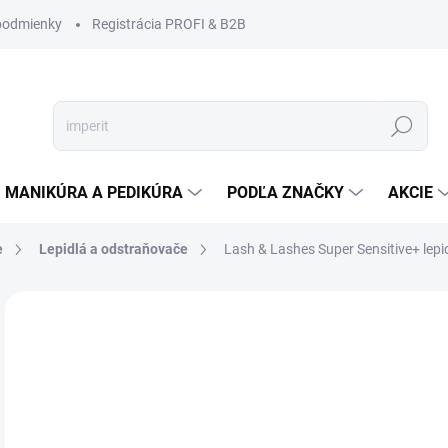
podmienky
Registrácia PROFI & B2B
Hľadať
MANIKÚRA A PEDIKÚRA
PODĽA ZNAČKY
AKCIE
e
Lepidlá a odstraňovače
Lash & Lashes Super Sensitive+ lepidl
Neohodnotené
Podrobnosti hodnotenia
ZNAČKA
€2
€18
Jedn
SK