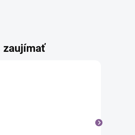
 zaujímať
Lash &
Lash &
Lash &
Lashes
Lashes
Lashes
UV/LED
Super Star
Super Sta