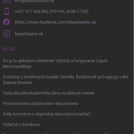
info
@
beautissimo.sk
+421 917 606 892 (PO-PIA | 8:30-17:00)
https://www.facebook.com/beautissimo.sk
beautissimo.sk
BLOG
Čo je to spikulové ošetrenie? Výhody a fungovanie Liquid
Microneedlingu
Exozómy z kmeňových buniek Centella: Budúcnosť anti-agingu v línii
Solanie Reverse
Vaše aktuálne kadernícke zľavy na jednom mieste
Profesionálne vzdelávanie v Beautissimo
Kedy hovoríme o vegánskej vlasovej kozmetike?
Výťažok z bambusu