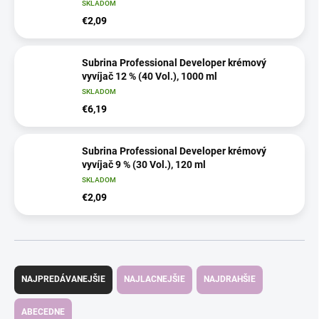
SKLADOM
€2,09
Subrina Professional Developer krémový
vyvíjač 12 % (40 Vol.), 1000 ml
SKLADOM
€6,19
Subrina Professional Developer krémový
vyvíjač 9 % (30 Vol.), 120 ml
SKLADOM
€2,09
R
a
NAJPREDÁVANEJŠIE
NAJLACNEJŠIE
NAJDRAHŠIE
d
e
ABECEDNE