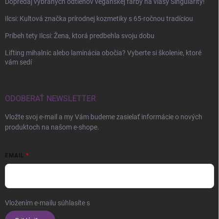
Dopredaj vybraných odtieňov vegánskej farby na vlasy Singularity!
Ilcsi: Kultová značka prírodnej kozmetiky s 65-ročnou tradíciou
Príbeh tety Ilcsi: Žena, ktorá predbehla svoju dobu
Lifting mihalníc alebo laminácia obočia? Vyberte si školenie, ktoré
vám sedí
ODOBERAŤ NEWSLETTER
Vložte svoj e-mail a my Vám budeme zasielať informácie o nových
produktoch na našom e-shope.
EMAIL
Vložením e-mailu súhlasíte s
podmienkami ochrany osobných údajov