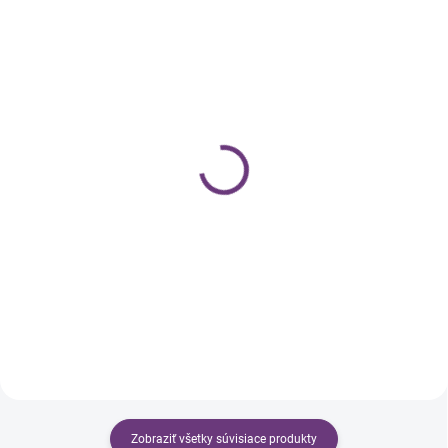
SKLADOM
SKLADOM
Pearl Nails Allure
Pearl Nails Allure
Prémium Gél Lak – 022
Prémium Gél Lak – 062
nude ružový, 10 ml
Baby Blue, 10 ml
€11,99
€11,99
€9,75 bez DPH
€9,75 bez DPH
Do košíka
Do košíka
Zobraziť všetky súvisiace produkty