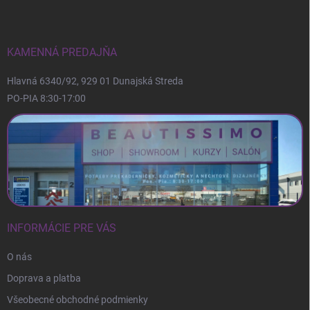
p
ä
t
i
KAMENNÁ PREDAJŇA
e
Hlavná 6340/92, 929 01 Dunajská Streda
PO-PIA 8:30-17:00
INFORMÁCIE PRE VÁS
O nás
Doprava a platba
Všeobecné obchodné podmienky