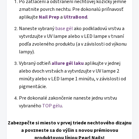
Po zatlačení a odstránení nechtovej kožičky jemne
zmatnite povrch nechtu. Pre dokonalú priľnavosť
aplikujte
Nail Prep
a
UltraBond
.
Naneste vybraný
base gél
ako podkladovú vrstvu a
vytvrdzujte v UV lampe alebo v LED lampe v trvaní
podľa zvoleného produktu (a v závislosti od výkonu
lampy).
Vybraný odtieň
allure gél laku
aplikujte v jednej
alebo dvoch vrstvách a vytvrdzujte v UV lampe 2
minúty alebo v LED lampe 1 minútu, v závislosti od
pigmentácie.
Pre dokonalé zakončenie naneste jednu vrstvu
vybraného
TOP gélu
.
Zabezpečte si miesto v prvej triede nechtového dizajnu
a povzneste sa do výšin s novou prémiovou
produktovou líniou Pearl Nails!