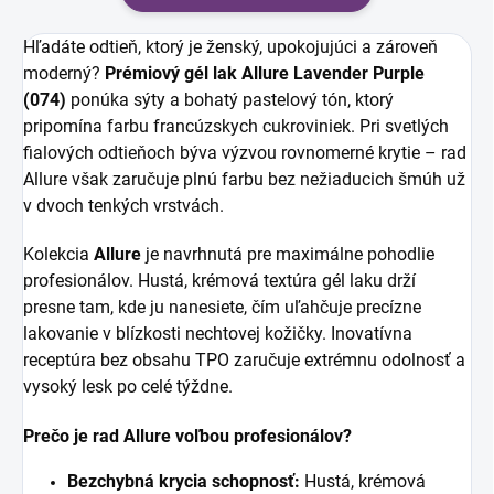
Hľadáte odtieň, ktorý je ženský, upokojujúci a zároveň
moderný?
Prémiový gél lak Allure Lavender Purple
(074)
ponúka sýty a bohatý pastelový tón, ktorý
pripomína farbu francúzskych cukroviniek. Pri svetlých
fialových odtieňoch býva výzvou rovnomerné krytie – rad
Allure však zaručuje plnú farbu bez nežiaducich šmúh už
v dvoch tenkých vrstvách.
Kolekcia
Allure
je navrhnutá pre maximálne pohodlie
profesionálov. Hustá, krémová textúra gél laku drží
presne tam, kde ju nanesiete, čím uľahčuje precízne
lakovanie v blízkosti nechtovej kožičky. Inovatívna
receptúra bez obsahu TPO zaručuje extrémnu odolnosť a
vysoký lesk po celé týždne.
Prečo je rad Allure voľbou profesionálov?
Bezchybná krycia schopnosť:
Hustá, krémová