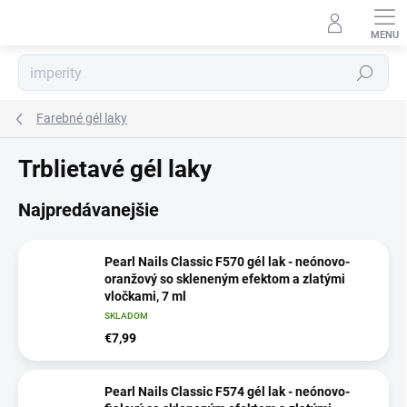
Prejsť
na
obsah
Hľadať
Farebné gél laky
Trblietavé gél laky
Najpredávanejšie
Pearl Nails Classic F570 gél lak - neónovo-
oranžový so skleneným efektom a zlatými
vločkami, 7 ml
SKLADOM
€7,99
Pearl Nails Classic F574 gél lak - neónovo-