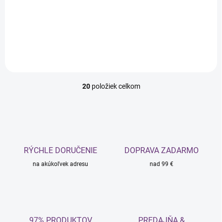
€6,50 bez DPH
Do košíka
Do košíka
20
položiek celkom
O
v
l
á
d
a
c
RÝCHLE DORUČENIE
DOPRAVA ZADARMO
i
na akúkoľvek adresu
e
nad 99 €
p
r
v
k
y
97% PRODUKTOV
PREDAJŇA &