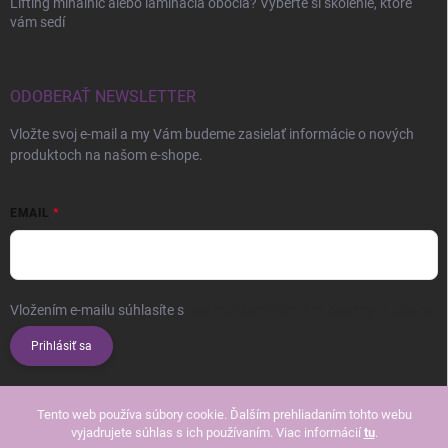
Lifting mihalníc alebo laminácia obočia? Vyberte si školenie, ktoré
vám sedí
ODOBERAŤ NEWSLETTER
Vložte svoj e-mail a my Vám budeme zasielať informácie o nových
produktoch na našom e-shope.
EMAIL
Vložením e-mailu súhlasíte s
podmienkami ochrany osobných údajov
Prihlásiť sa
Tento web používa súbory cookie. Ďalším prehliadaním tohto webu
vyjadrujete súhlas s ich používaním. Viac informácií
tu
.