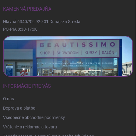
t
i
KAMENNÁ PREDAJŇA
e
Hlavná 6340/92, 929 01 Dunajská Streda
PO-PIA 8:30-17:00
INFORMÁCIE PRE VÁS
O nás
Doprava a platba
Všeobecné obchodné podmienky
Vrátenie a reklamácia tovaru