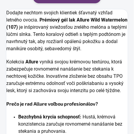
Dodajte nechtom svojich klientiek šťavnatý vzhľad
letného ovocia.
Prémiový gél lak Allure Wild Watermelon
(107)
je inšpirovaný sviežosťou zrelého melóna a teplými
lúčmi slnka. Tento koralový odtieň s teplým podtónom je
navrhnutý tak, aby rozžiaril opálenú pokožku a dodal
manikúre osobitý, sebavedomý štýl.
Kolekcia
Allure
vyniká svojou krémovou textúrou, ktorá
zabezpečuje rovnomerné nanášanie bez stekania k
nechtovej kožičke. Inovatívne zloženie bez obsahu TPO
zaručuje extrémnu odolnosť voči poškriabaniu a vysoký
lesk, ktorý si zachováva svoju intenzitu po celé týždne.
Prečo je rad Allure voľbou profesionálov?
Bezchybná krycia schopnosť:
Hustá, krémová
konzistencia zaručuje rovnomerné nanášanie bez
stekania a pruhovania.