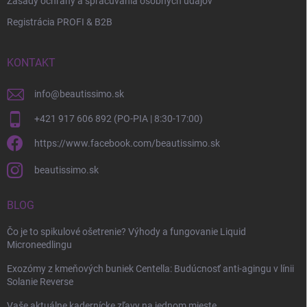
Zásady ochrany a spracúvania osobných údajov
Registrácia PROFI & B2B
KONTAKT
info
@
beautissimo.sk
+421 917 606 892 (PO-PIA | 8:30-17:00)
https://www.facebook.com/beautissimo.sk
beautissimo.sk
BLOG
Čo je to spikulové ošetrenie? Výhody a fungovanie Liquid
Microneedlingu
Exozómy z kmeňových buniek Centella: Budúcnosť anti-agingu v línii
Solanie Reverse
Vaše aktuálne kadernícke zľavy na jednom mieste