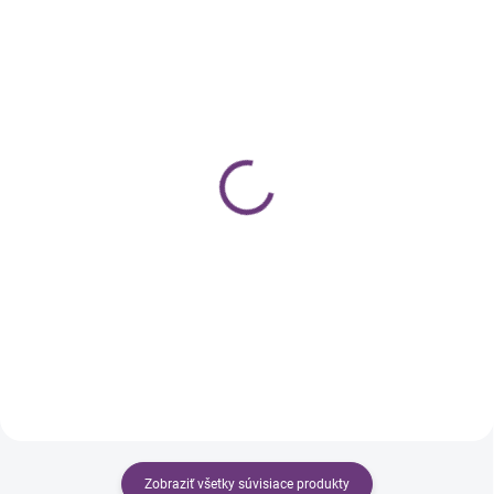
SKLADOM
SKLADOM
Pearl Nails Allure
Pearl Nails Allure
Prémium Gél Lak – 022
Prémium Gél Lak – 017
nude ružový, 10 ml
Papaya, 10 ml
€11,99
€11,99
€9,75 bez DPH
€9,75 bez DPH
Do košíka
Do košíka
Zobraziť všetky súvisiace produkty