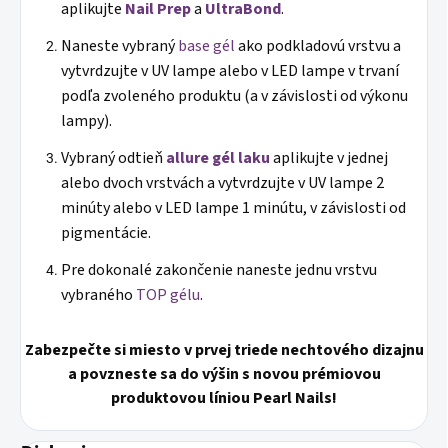
aplikujte
Nail Prep
a
UltraBond
.
Naneste vybraný
base gél
ako podkladovú vrstvu a
vytvrdzujte v UV lampe alebo v LED lampe v trvaní
podľa zvoleného produktu (a v závislosti od výkonu
lampy).
Vybraný odtieň
allure gél laku
aplikujte v jednej
alebo dvoch vrstvách a vytvrdzujte v UV lampe 2
minúty alebo v LED lampe 1 minútu, v závislosti od
pigmentácie.
Pre dokonalé zakončenie naneste jednu vrstvu
vybraného
TOP gélu
.
Zabezpečte si miesto v prvej triede nechtového dizajnu
a povzneste sa do výšin s novou prémiovou
produktovou líniou Pearl Nails!