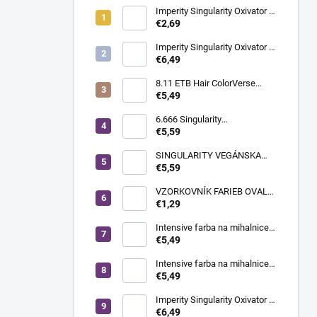
Imperity Singularity Oxivator 6
% (20 Vol.), 150 ml
€2,69
Imperity Singularity Oxivator 6
% (20 Vol.), 1000 ml
€6,49
8.11 ETB Hair ColorVerse
vegánska permanentná farba
€5,49
na vlasy bez PPD, 100 ml |
svetlá blond intenzívna
6.666 Singularity
popolavá
profesionálna
€5,59
mikropigmentová vegánska
krémová farba na vlasy, 100
SINGULARITY VEGÁNSKA
ml | ULTRA
KRÉMOVÁ FARBA NA VLASY
€5,59
100ML 12.0 ŠPECIÁLNA
PRIRODZENÁ BLOND
VZORKOVNÍK FARIEB OVAL
WHITE-BIELE 20KS
€1,29
Intensive farba na mihalnice a
obočie - Deep Black, 20 ml
€5,49
SUBRINA
SUBRINA
SUBRINA
Intensive farba na mihalnice a
PROFESSIONAL
PROFESSIONAL
PROFESS
obočie - hnedá, 20 ml
€5,49
COLOUR
COLOUR
COLOUR
Imperity Singularity Oxivator 3
PERMANENT
PERMANENT
CONTRAS
% (10 Vol.), 1000 ml
€6,49