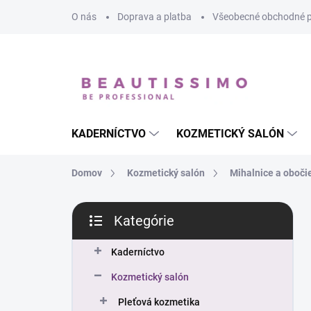
Prejsť
O nás
Doprava a platba
Všeobecné obchodné 
na
obsah
KADERNÍCTVO
KOZMETICKÝ SALÓN
Domov
Kozmetický salón
Mihalnice a oboči
B
Kategórie
o
Preskočiť
č
kategórie
n
Kaderníctvo
ý
Kozmetický salón
p
a
Pleťová kozmetika