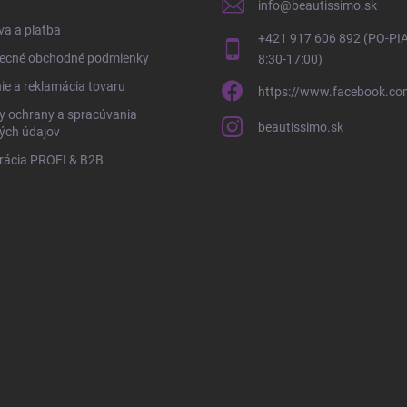
info
@
beautissimo.sk
a a platba
+421 917 606 892 (PO-PIA
ecné obchodné podmienky
8:30-17:00)
ie a reklamácia tovaru
https://www.facebook.co
y ochrany a spracúvania
beautissimo.sk
ých údajov
rácia PROFI & B2B