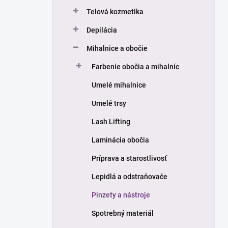
n
Telová kozmetika
e
l
Depilácia
Mihalnice a obočie
Farbenie obočia a mihalníc
Umelé mihalnice
Umelé trsy
Lash Lifting
Laminácia obočia
Príprava a starostlivosť
Lepidlá a odstraňovače
Pinzety a nástroje
Spotrebný materiál