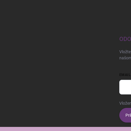
ODO
Vložte
našom
EMAIL
Vložen
Pri