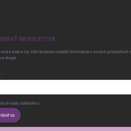
BERAŤ NEWSLETTER
 svoj e-mail a my Vám budeme zasielať informácie o nových produktoch 
 e-shope.
ím e-mailu súhlasíte s
podmienkami ochrany osobných údajov
hlásiť sa