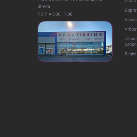
O nás
e
Streda
Doprav
PO-PIA 8:30-17:00
Všeob
Vráten
Zásad
osobn
Regist