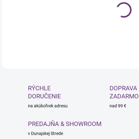
cena
MOŽ
DOR
RÝCHLE
DOPRAVA
DORUČENIE
ZADARMO
na akúkoľvek adresu
nad 99 €
PREDAJŇA & SHOWROOM
v Dunajskej Strede