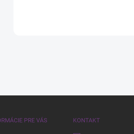
4,49 €
6,99 €
maska na
FAREBNÝ
blond a sivé
MELÍR RED
A
vlasy s
60ML
keratínom,
1000 ml
ORMÁCIE PRE VÁS
KONTAKT