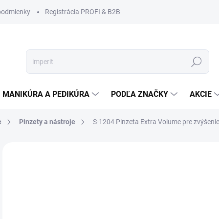
podmienky
Registrácia PROFI & B2B
Hľadať
MANIKÚRA A PEDIKÚRA
PODĽA ZNAČKY
AKCIE
e
Pinzety a nástroje
S-1204 Pinzeta Extra Volume pre zvýšenie 
Neohodnotené
Podrobnosti hodnotenia
ZNAČKA
€9
€8,
Jedn
VY