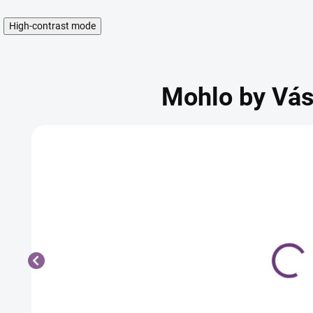
High-contrast mode
Mohlo by Vás
Kallos
SUBRINA
IONAL
SILVER
PROFESSIONAL
strieborná
COLOUR
T
tónovacia
CONTRAST