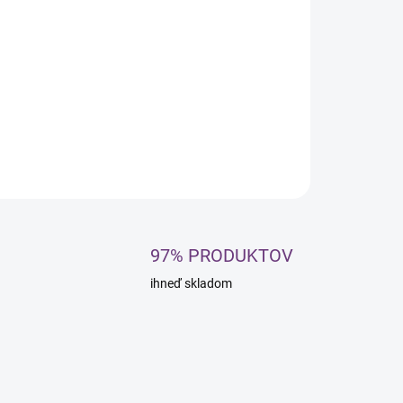
:
NOSTI
UČENIA
OPÝTAŤ SA
STRÁŽIŤ
97% PRODUKTOV
ihneď skladom