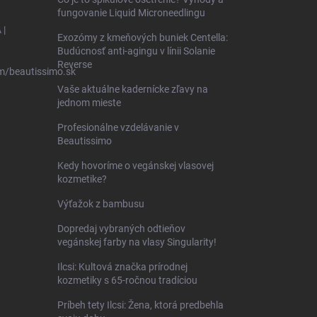
fungovanie Liquid Microneedlingu
 |
Exozómy z kmeňových buniek Centella:
Budúcnosť anti-agingu v línii Solanie
Reverse
m/beautissimo.sk
Vaše aktuálne kadernícke zľavy na
jednom mieste
Profesionálne vzdelávanie v
Beautissimo
Kedy hovoríme o vegánskej vlasovej
kozmetike?
Výťažok z bambusu
Dopredaj vybraných odtieňov
vegánskej farby na vlasy Singularity!
Ilcsi: Kultová značka prírodnej
kozmetiky s 65-ročnou tradíciou
Príbeh tety Ilcsi: Žena, ktorá predbehla