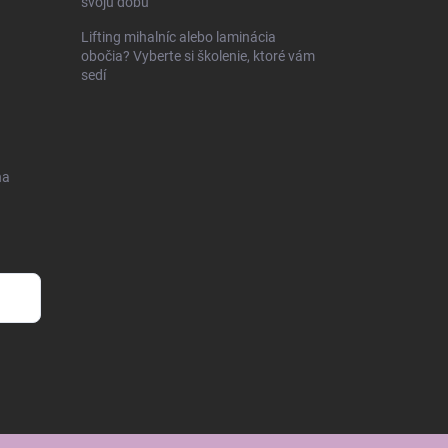
svoju dobu
Lifting mihalníc alebo laminácia
obočia? Vyberte si školenie, ktoré vám
sedí
na