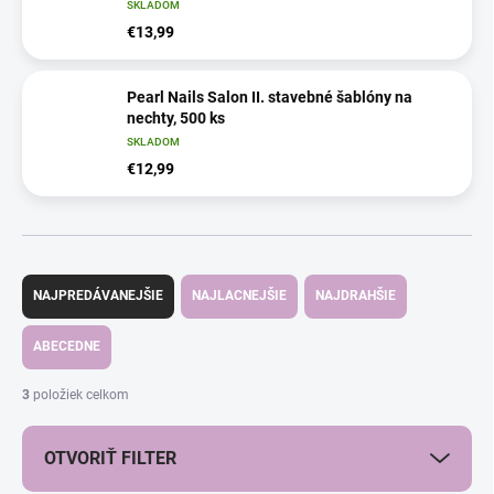
SKLADOM
€13,99
Pearl Nails Salon II. stavebné šablóny na
nechty, 500 ks
SKLADOM
€12,99
R
a
NAJPREDÁVANEJŠIE
NAJLACNEJŠIE
NAJDRAHŠIE
d
e
ABECEDNE
n
i
3
položiek celkom
e
p
OTVORIŤ FILTER
r
o