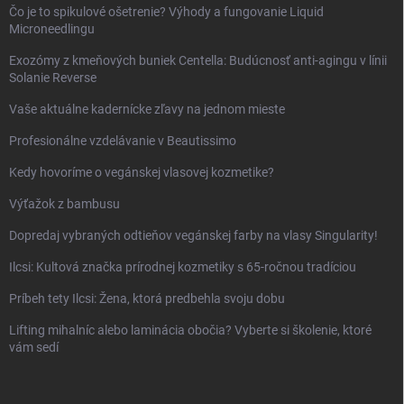
Čo je to spikulové ošetrenie? Výhody a fungovanie Liquid
Microneedlingu
Exozómy z kmeňových buniek Centella: Budúcnosť anti-agingu v línii
Solanie Reverse
Vaše aktuálne kadernícke zľavy na jednom mieste
Profesionálne vzdelávanie v Beautissimo
Kedy hovoríme o vegánskej vlasovej kozmetike?
Výťažok z bambusu
Dopredaj vybraných odtieňov vegánskej farby na vlasy Singularity!
Ilcsi: Kultová značka prírodnej kozmetiky s 65-ročnou tradíciou
Príbeh tety Ilcsi: Žena, ktorá predbehla svoju dobu
Lifting mihalníc alebo laminácia obočia? Vyberte si školenie, ktoré
vám sedí