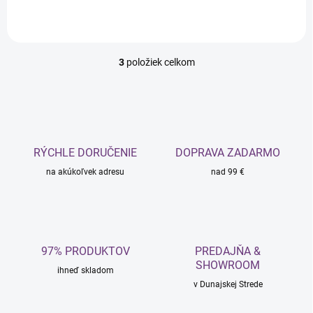
3
položiek celkom
O
v
l
á
d
a
c
RÝCHLE DORUČENIE
DOPRAVA ZADARMO
i
na akúkoľvek adresu
e
nad 99 €
p
r
v
k
y
97% PRODUKTOV
PREDAJŇA &
v
SHOWROOM
ý
ihneď skladom
p
v Dunajskej Strede
i
s