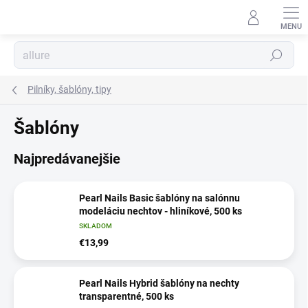
Prejsť
na
obsah
Hľadať
Pilníky, šablóny, tipy
Šablóny
Najpredávanejšie
Pearl Nails Basic šablóny na salónnu
modeláciu nechtov - hliníkové, 500 ks
SKLADOM
€13,99
Pearl Nails Hybrid šablóny na nechty
transparentné, 500 ks