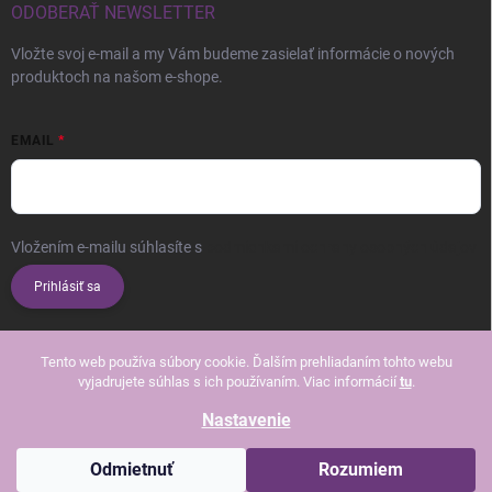
ODOBERAŤ NEWSLETTER
Vložte svoj e-mail a my Vám budeme zasielať informácie o nových
produktoch na našom e-shope.
EMAIL
Vložením e-mailu súhlasíte s
podmienkami ochrany osobných údajov
Prihlásiť sa
Tento web používa súbory cookie. Ďalším prehliadaním tohto webu
vyjadrujete súhlas s ich používaním. Viac informácií
tu
.
Nastavenie
Copyright 2026
Beautissimo
. Všetky práva vyhradené.
Upraviť nastavenie
cookies
Odmietnuť
Rozumiem
Vytvoril Shoptet