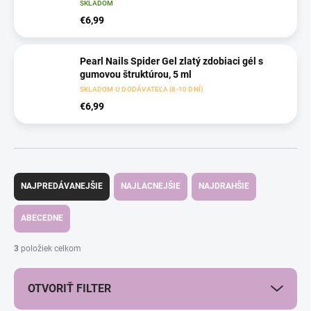
SKLADOM
€6,99
Pearl Nails Spider Gel zlatý zdobiaci gél s
gumovou štruktúrou, 5 ml
SKLADOM U DODÁVATEĽA (8-10 DNÍ)
€6,99
R
a
NAJPREDÁVANEJŠIE
NAJLACNEJŠIE
NAJDRAHŠIE
d
e
ABECEDNE
n
i
3
položiek celkom
e
p
OTVORIŤ FILTER
r
o