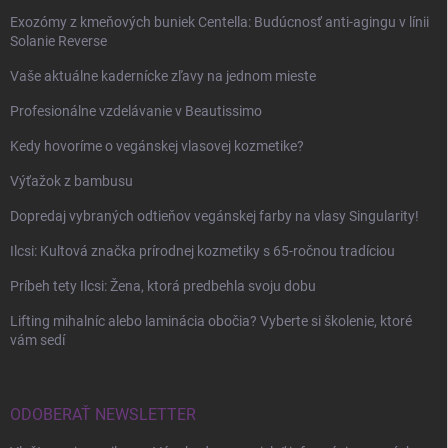
Exozómy z kmeňových buniek Centella: Budúcnosť anti-agingu v línii
Solanie Reverse
Vaše aktuálne kadernícke zľavy na jednom mieste
Profesionálne vzdelávanie v Beautissimo
Kedy hovoríme o vegánskej vlasovej kozmetike?
Výťažok z bambusu
Dopredaj vybraných odtieňov vegánskej farby na vlasy Singularity!
Ilcsi: Kultová značka prírodnej kozmetiky s 65-ročnou tradíciou
Príbeh tety Ilcsi: Žena, ktorá predbehla svoju dobu
Lifting mihalníc alebo laminácia obočia? Vyberte si školenie, ktoré
vám sedí
ODOBERAŤ NEWSLETTER