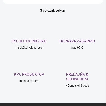
3
položiek celkom
O
v
l
á
d
a
c
RÝCHLE DORUČENIE
DOPRAVA ZADARMO
i
na akúkoľvek adresu
e
nad 99 €
p
r
v
k
y
97% PRODUKTOV
PREDAJŇA &
v
SHOWROOM
ý
ihneď skladom
p
v Dunajskej Strede
i
s
u
Z