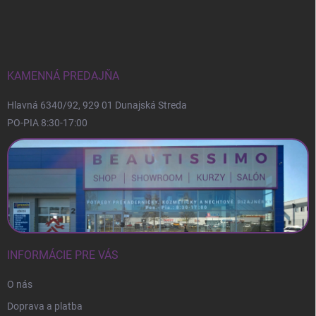
á
p
ä
t
i
KAMENNÁ PREDAJŇA
e
Hlavná 6340/92, 929 01 Dunajská Streda
PO-PIA 8:30-17:00
INFORMÁCIE PRE VÁS
O nás
Doprava a platba