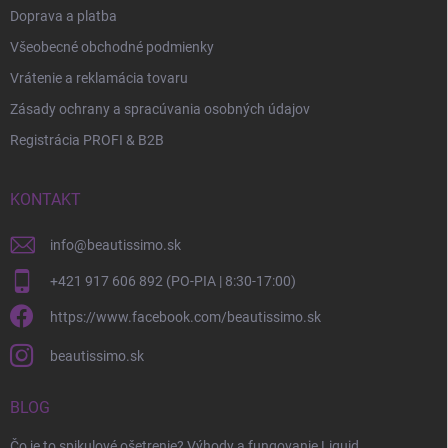
Doprava a platba
Všeobecné obchodné podmienky
Vrátenie a reklamácia tovaru
Zásady ochrany a spracúvania osobných údajov
Registrácia PROFI & B2B
KONTAKT
info
@
beautissimo.sk
+421 917 606 892 (PO-PIA | 8:30-17:00)
https://www.facebook.com/beautissimo.sk
beautissimo.sk
BLOG
Čo je to spikulové ošetrenie? Výhody a fungovanie Liquid