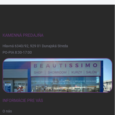
Z
á
p
ä
t
i
KAMENNÁ PREDAJŇA
e
Hlavná 6340/92, 929 01 Dunajská Streda
PO-PIA 8:30-17:00
INFORMÁCIE PRE VÁS
O nás