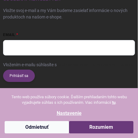
Vložte svoj e-mail a my Vám budeme zasielať informácie o nových
produktoch na našom e-shope.
EMAIL
Vložením e-mailu súhlasíte s
podmienkami ochrany osobných údajov
Prihlásiť sa
Tento web používa súbory cookie. Ďalším prehliadaním tohto webu
vyjadrujete súhlas s ich používaním. Viac informácií
tu
.
Nastavenie
Copyright 2026
Beautissimo
. Všetky práva vyhradené.
Upraviť nastavenie
cookies
Odmietnuť
Rozumiem
Vytvoril Shoptet