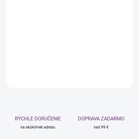
cena:
MÔŽEME
DORUČIŤ DO:
11.08.2026
MOŽNOSTI
DORUČENIA
−
+
Pridať do košíka
DETAILNÉ INFORMÁCIE
OPÝTAŤ SA
STRÁŽIŤ
RÝCHLE DORUČENIE
DOPRAVA ZADARMO
na akúkoľvek adresu
nad 99 €