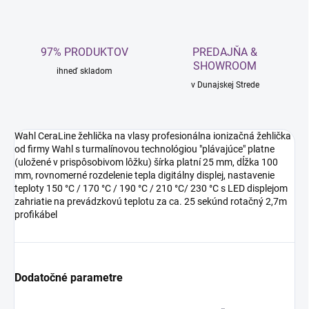
97% PRODUKTOV
PREDAJŇA &
SHOWROOM
ihneď skladom
v Dunajskej Strede
Wahl CeraLine žehlička na vlasy profesionálna ionizačná žehlička
od firmy Wahl s turmalínovou technológiou "plávajúce" platne
(uložené v prispôsobivom lôžku) šírka platní 25 mm, dĺžka 100
mm, rovnomerné rozdelenie tepla digitálny displej, nastavenie
teploty 150 °C / 170 °C / 190 °C / 210 °C/ 230 °C s LED displejom
zahriatie na prevádzkovú teplotu za ca. 25 sekúnd rotačný 2,7m
profikábel
Dodatočné parametre