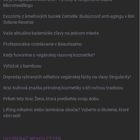
Microneedlingu
Exozómy z kmeňových buniek Centella: Budúcnosť anti-agingu v línii
Solanie Reverse
Vaše aktuálne kadernícke zľavy na jednom mieste
Profesionálne vzdelávanie v Beautissimo
Kedy hovoríme o vegánskej vlasovej kozmetike?
Výťažok z bambusu
Dopredaj vybraných odtieňov vegánskej farby na vlasy Singularity!
Ilcsi: Kultová značka prírodnej kozmetiky s 65-ročnou tradíciou
Príbeh tety Ilcsi: Žena, ktorá predbehla svoju dobu
Lifting mihalníc alebo laminácia obočia? Vyberte si školenie, ktoré
vám sedí
ODOBERAŤ NEWSLETTER