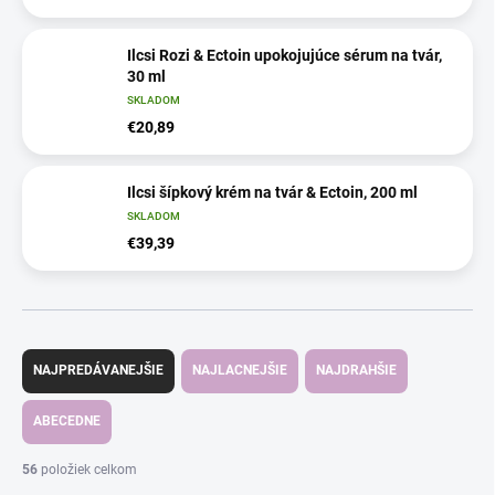
Ilcsi Rozi & Ectoin upokojujúce sérum na tvár,
30 ml
SKLADOM
€20,89
Ilcsi šípkový krém na tvár & Ectoin, 200 ml
SKLADOM
€39,39
R
a
NAJPREDÁVANEJŠIE
NAJLACNEJŠIE
NAJDRAHŠIE
d
e
ABECEDNE
n
i
56
položiek celkom
e