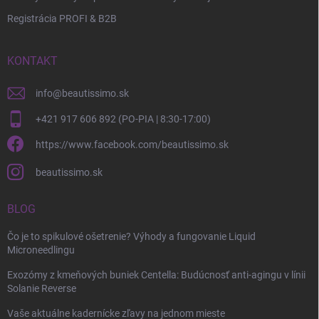
Registrácia PROFI & B2B
KONTAKT
info
@
beautissimo.sk
+421 917 606 892 (PO-PIA | 8:30-17:00)
https://www.facebook.com/beautissimo.sk
beautissimo.sk
BLOG
Čo je to spikulové ošetrenie? Výhody a fungovanie Liquid
Microneedlingu
Exozómy z kmeňových buniek Centella: Budúcnosť anti-agingu v línii
Solanie Reverse
Vaše aktuálne kadernícke zľavy na jednom mieste