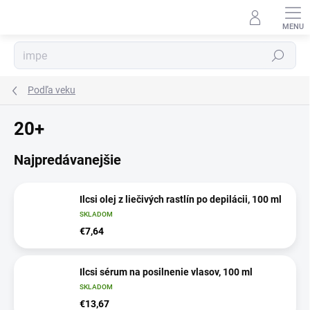
Prejsť
na
obsah
Hľadať
Podľa veku
20+
Najpredávanejšie
Ilcsi olej z liečivých rastlín po depilácii, 100 ml
SKLADOM
€7,64
Ilcsi sérum na posilnenie vlasov, 100 ml
SKLADOM
€13,67