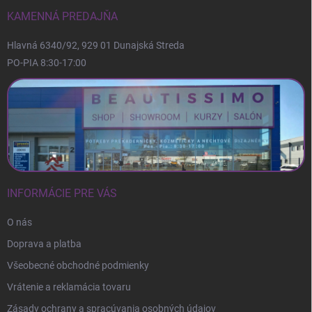
t
i
KAMENNÁ PREDAJŇA
e
Hlavná 6340/92, 929 01 Dunajská Streda
PO-PIA 8:30-17:00
INFORMÁCIE PRE VÁS
O nás
Doprava a platba
Všeobecné obchodné podmienky
Vrátenie a reklamácia tovaru
Zásady ochrany a spracúvania osobných údajov