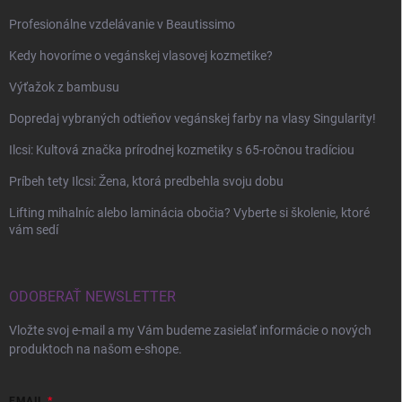
Profesionálne vzdelávanie v Beautissimo
Kedy hovoríme o vegánskej vlasovej kozmetike?
Výťažok z bambusu
Dopredaj vybraných odtieňov vegánskej farby na vlasy Singularity!
Ilcsi: Kultová značka prírodnej kozmetiky s 65-ročnou tradíciou
Príbeh tety Ilcsi: Žena, ktorá predbehla svoju dobu
Lifting mihalníc alebo laminácia obočia? Vyberte si školenie, ktoré
vám sedí
ODOBERAŤ NEWSLETTER
Vložte svoj e-mail a my Vám budeme zasielať informácie o nových
produktoch na našom e-shope.
EMAIL