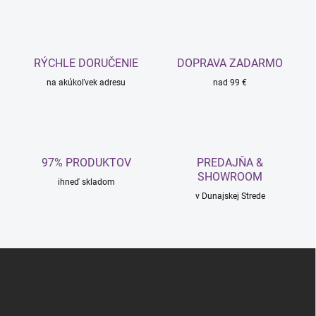
k
c
o
i
e
v
p
a
r
RÝCHLE DORUČENIE
DOPRAVA ZADARMO
n
v
i
na akúkoľvek adresu
nad 99 €
k
e
y
v
ý
p
i
97% PRODUKTOV
PREDAJŇA &
s
SHOWROOM
u
ihneď skladom
v Dunajskej Strede
Z
á
p
ä