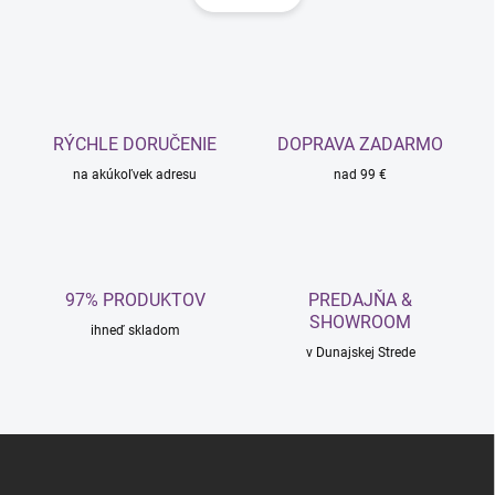
á
d
n
a
k
c
o
i
e
v
p
a
r
RÝCHLE DORUČENIE
DOPRAVA ZADARMO
n
v
i
na akúkoľvek adresu
nad 99 €
k
e
y
v
ý
p
i
97% PRODUKTOV
PREDAJŇA &
s
SHOWROOM
u
ihneď skladom
v Dunajskej Strede
Z
á
p