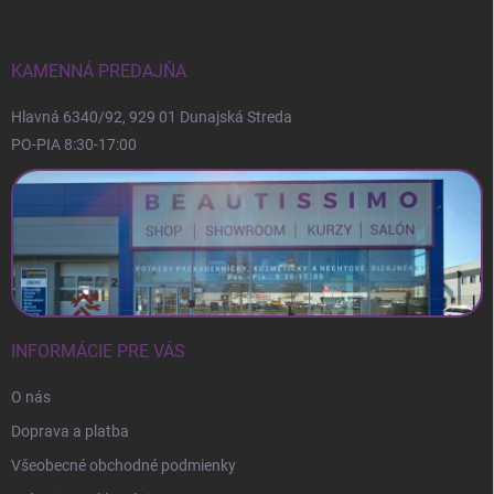
ä
t
i
KAMENNÁ PREDAJŇA
e
Hlavná 6340/92, 929 01 Dunajská Streda
PO-PIA 8:30-17:00
INFORMÁCIE PRE VÁS
O nás
Doprava a platba
Všeobecné obchodné podmienky