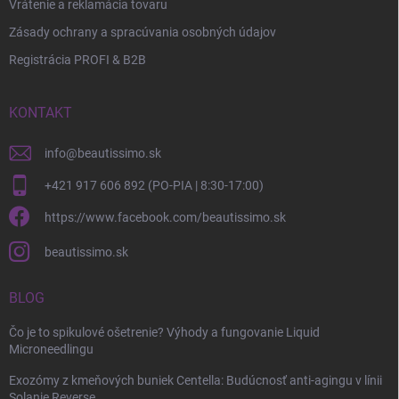
Vrátenie a reklamácia tovaru
Zásady ochrany a spracúvania osobných údajov
Registrácia PROFI & B2B
KONTAKT
info
@
beautissimo.sk
+421 917 606 892 (PO-PIA | 8:30-17:00)
https://www.facebook.com/beautissimo.sk
beautissimo.sk
BLOG
Čo je to spikulové ošetrenie? Výhody a fungovanie Liquid
Microneedlingu
Exozómy z kmeňových buniek Centella: Budúcnosť anti-agingu v línii
Solanie Reverse