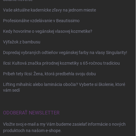
Vaše aktuálne kadernícke zľavy na jednom mieste
Profesionálne vzdelávanie v Beautissimo
Kedy hovoríme o vegánskej vlasovej kozmetike?
Výťažok z bambusu
Dopredaj vybraných odtieňov vegánskej farby na vlasy Singularity!
Ilcsi: Kultová značka prírodnej kozmetiky s 65-ročnou tradíciou
Príbeh tety Ilcsi: Žena, ktorá predbehla svoju dobu
Lifting mihalníc alebo laminácia obočia? Vyberte si školenie, ktoré
vám sedí
ODOBERAŤ NEWSLETTER
Vložte svoj e-mail a my Vám budeme zasielať informácie o nových
produktoch na našom e-shope.