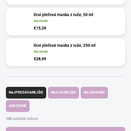
Ilcsi pleťová maska z ruže, 50 ml
SKLADOM
€15,39
Ilcsi pleťová maska z ruže, 250 ml
SKLADOM
€28,49
R
a
NAJPREDÁVANEJŠIE
NAJLACNEJŠIE
NAJDRAHŠIE
d
e
ABECEDNE
n
i
102
položiek celkom
e
p