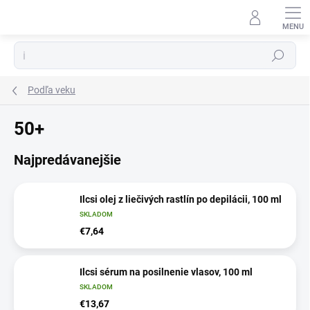
Prejsť
na
obsah
Hľadať
Podľa veku
50+
Najpredávanejšie
Ilcsi olej z liečivých rastlín po depilácii, 100 ml
SKLADOM
€7,64
Ilcsi sérum na posilnenie vlasov, 100 ml
SKLADOM
€13,67