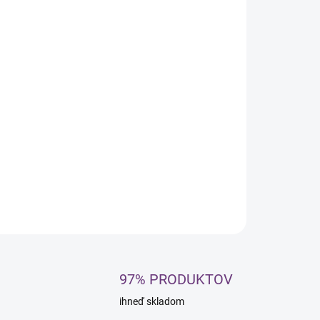
:
NOSTI
UČENIA
−
+
Pridať do košíka
kovo hydratačná maska na suché vlasy s arganovým,
áciovým olejom a moringou. Vyživuje, zjemňuje a
kuje krepovatenie.
ILNÉ INFORMÁCIE
OPÝTAŤ SA
STRÁŽIŤ
97% PRODUKTOV
ihneď skladom