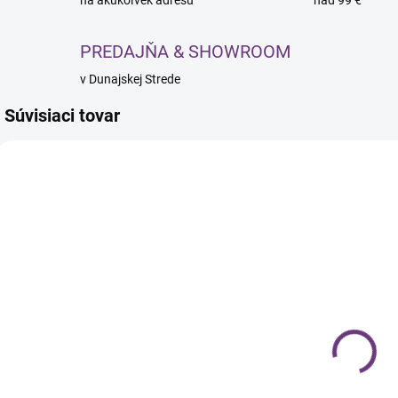
na akúkoľvek adresu
nad 99 €
PREDAJŇA & SHOWROOM
v Dunajskej Strede
Súvisiaci tovar
SKLADOM
SKLADOM
Triskell Deep
Triskell Deep
T
Moisture
Moisture
hĺbkovo
hĺbkovo
hydratačný
hydratačná
v
€14,99
€17,99
šampón na
maska na
n
€12,19 bez DPH
€14,63 bez DPH
€