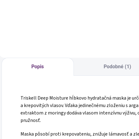
vlasy, 300 ml
vlasy, 250 ml
Jednotková
€5 / 100 ml
Do košíka
cena:
Do košíka
Popis
Podobné (1)
Triskell Deep Moisture hĺbkovo hydratačná maska je ur
a krepovitých vlasov. Vďaka jedinečnému zloženiu s ar
extraktom z moringy dodáva vlasom intenzívnu výživu, 
pružnosť.
Maska pôsobí proti krepovateniu, znižuje lámavosť a zle