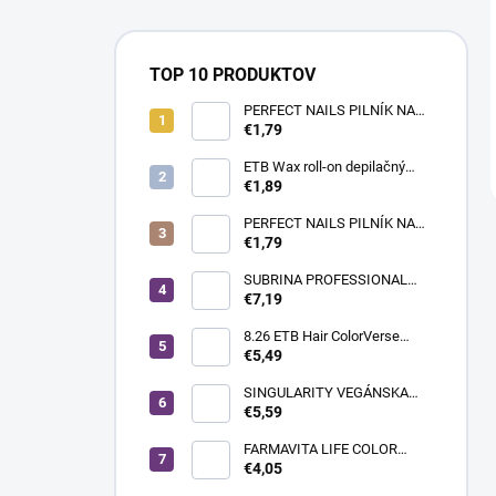
TOP 10 PRODUKTOV
PERFECT NAILS PILNÍK NA
NECHTY- PRÉMIUM #180/180
€1,79
ETB Wax roll-on depilačný
vosk azulénový, 100 ml |
€1,89
široká hlavica
PERFECT NAILS PILNÍK NA
NECHTY - PRÉMIUM
€1,79
#150/150
SUBRINA PROFESSIONAL
COLOUR CONTRAST
€7,19
FAREBNÝ MELÍR MAGENTA
60ML
8.26 ETB Hair ColorVerse
vegánska permanentná farba
€5,49
na vlasy bez PPD, 100 ml |
svetlá blond perleťová
SINGULARITY VEGÁNSKA
červená
KRÉMOVÁ FARBA NA VLASY
€5,59
100ML 10.12 PLATINOVÁ
STUDENÁ PERLEŤOVÁ
FARMAVITA LIFE COLOR
BLOND
PLUS FARBA NA VLASY
€4,05
100ML 900 EXTRA SVETLÁ