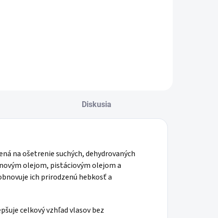
ml
okamžitú
Jednotková
€10 / 100 ml
hydratáciu a
Do košíka
cena:
lesk vlasov,
Do košíka
300 ml
Diskusia
čená na ošetrenie suchých, dehydrovaných
ganovým olejom, pistáciovým olejom a
obnovuje ich prirodzenú hebkosť a
pšuje celkový vzhľad vlasov bez