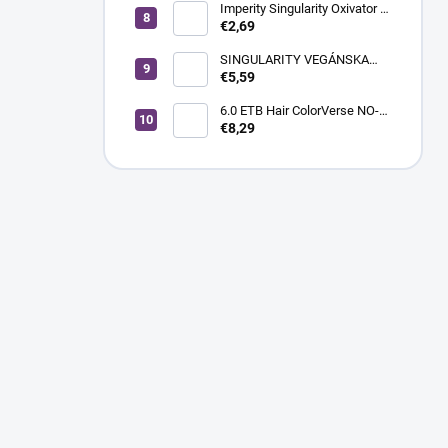
BLOND SUPER SVETLÁ
Imperity Singularity Oxivator 3
% (10 Vol.), 150 ml
€2,69
SINGULARITY VEGÁNSKA
KRÉMOVÁ FARBA NA VLASY
€5,59
100ML 5.0 SVETLOHNEDÁ
6.0 ETB Hair ColorVerse NO-
AMM profesionálna
€8,29
permanentná vegánska farba
na vlasy bez amoniaku a bez
PPD, 100 ml - tmavá blond