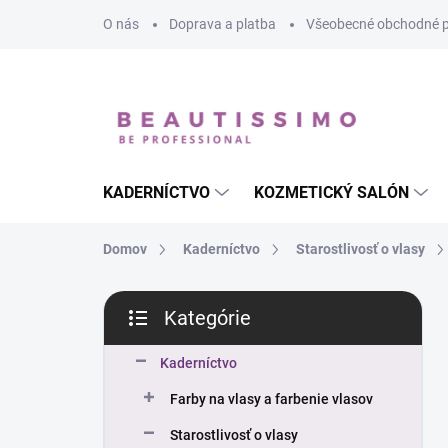
Prejsť
O nás
Doprava a platba
Všeobecné obchodné 
na
obsah
KADERNÍCTVO
KOZMETICKÝ SALÓN
Domov
Kaderníctvo
Starostlivosť o vlasy
B
Kategórie
o
Preskočiť
č
kategórie
n
Kaderníctvo
ý
Farby na vlasy a farbenie vlasov
p
a
Starostlivosť o vlasy