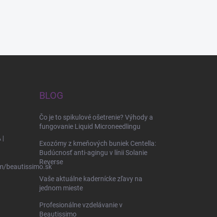
BLOG
Čo je to spikulové ošetrenie? Výhody a
fungovanie Liquid Microneedlingu
 |
Exozómy z kmeňových buniek Centella:
Budúcnosť anti-agingu v línii Solanie
Reverse
m/beautissimo.sk
Vaše aktuálne kadernícke zľavy na
jednom mieste
Profesionálne vzdelávanie v
Beautissimo