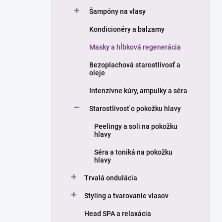
n
Šampóny na vlasy
e
l
Kondicionéry a balzamy
Masky a hĺbková regenerácia
Bezoplachová starostlivosť a
oleje
Intenzívne kúry, ampulky a séra
Starostlivosť o pokožku hlavy
Peelingy a soli na pokožku
hlavy
Séra a toniká na pokožku
hlavy
Trvalá ondulácia
Styling a tvarovanie vlasov
Head SPA a relaxácia