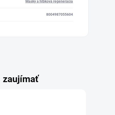
Masky a hĺbková regenerácia
8004987055604
 zaujímať