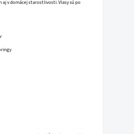
 aj v domácej starostlivosti. Vlasy sú po
v
oringy