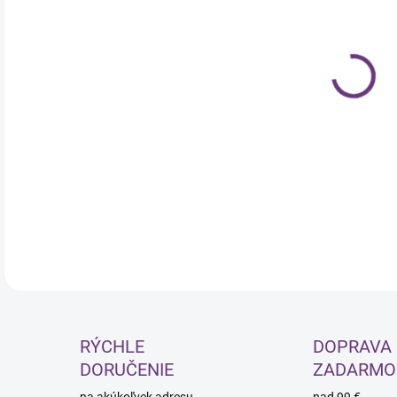
cena
MOŽ
DOR
Hĺb
pist
redu
DETA
RÝCHLE
DOPRAVA
DORUČENIE
ZADARMO