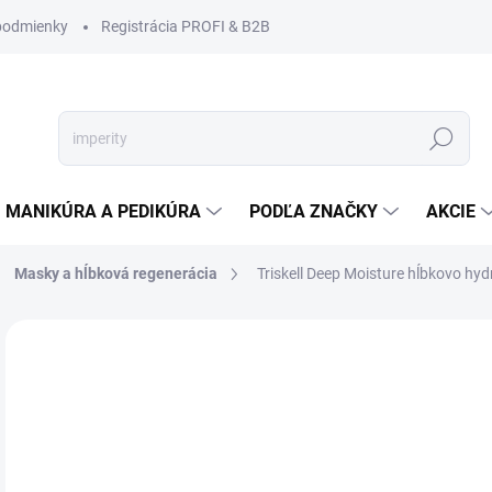
podmienky
Registrácia PROFI & B2B
Hľadať
MANIKÚRA A PEDIKÚRA
PODĽA ZNAČKY
AKCIE
Masky a hĺbková regenerácia
Triskell Deep Moisture hĺbkovo hy
Neohodnotené
Podrobnosti hodnotenia
ZNAČKA
€2
€19
Jedn
SKL