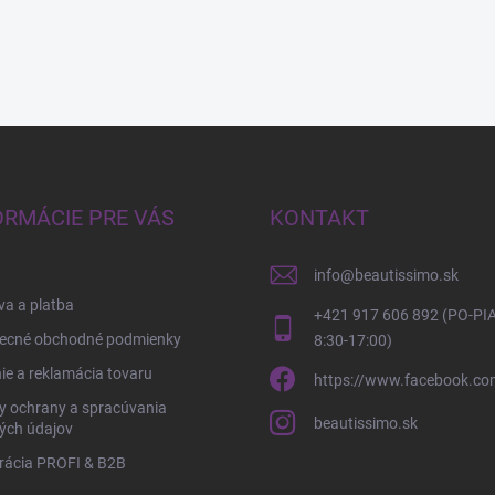
ORMÁCIE PRE VÁS
KONTAKT
info
@
beautissimo.sk
a a platba
+421 917 606 892 (PO-PIA
ecné obchodné podmienky
8:30-17:00)
ie a reklamácia tovaru
https://www.facebook.co
y ochrany a spracúvania
beautissimo.sk
ých údajov
rácia PROFI & B2B