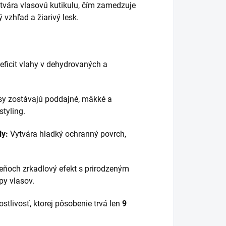
tvára vlasovú kutikulu, čím zamedzuje
 vzhľad a žiarivý lesk.
ficit vlahy v dehydrovaných a
y zostávajú poddajné, mäkké a
tyling.
ly:
Vytvára hladký ochranný povrch,
och zrkadlový efekt s prirodzeným
py vlasov.
stlivosť, ktorej pôsobenie trvá len
9