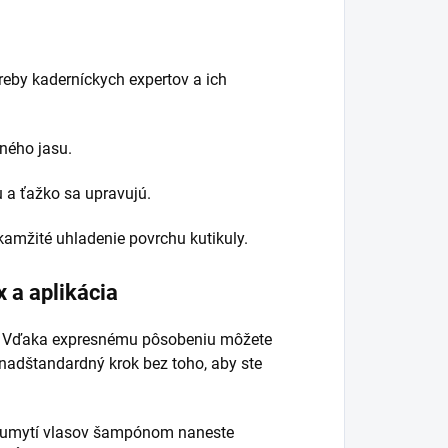
reby kaderníckych expertov a ich
ného jasu.
u a ťažko sa upravujú.
okamžité uhladenie povrchu kutikuly.
x a aplikácia
Vďaka expresnému pôsobeniu môžete
nadštandardný krok bez toho, aby ste
umytí vlasov šampónom naneste