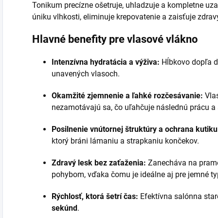
Tonikum precízne ošetruje, uhladzuje a kompletne uza
úniku vlhkosti, eliminuje krepovatenie a zaisťuje zdravý
Hlavné benefity pre vlasové vlákno
Intenzívna hydratácia a výživa:
Hĺbkovo dopľa de
unavených vlasoch.
Okamžité zjemnenie a ľahké rozčesávanie:
Vlas
nezamotávajú sa, čo uľahčuje následnú prácu a s
Posilnenie vnútornej štruktúry a ochrana kutiku
ktorý bráni lámaniu a strapkaniu končekov.
Zdravý lesk bez zaťaženia:
Zanecháva na prameň
pohybom, vďaka čomu je ideálne aj pre jemné ty
Rýchlosť, ktorá šetrí čas:
Efektívna salónna staro
sekúnd
.