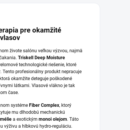
erapia pre okamžité
 vlasov
nom živote salónu veľkou výzvou, najmä
 čakania.
Triskell Deep Moisture
elomové technologické riešenie, ktoré
y. Tento profesionálny produkt nepracuje
 ktorá okamžite deteguje poškodené
ívnymi látkami. Vlasové vlákno je tak
kom čase.
činnom systéme
Fiber Complex
, ktorý
skytuje mu dlhodobú mechanickú
amélie
a exotickým
monoi olejom
. Táto
 výživu a hlbkovú hydro-reguláciu.