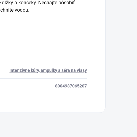
dĺžky a končeky. Nechajte pôsobiť
chnite vodou.
Intenzívne kúry, ampulky a séra na vlasy
8004987065207