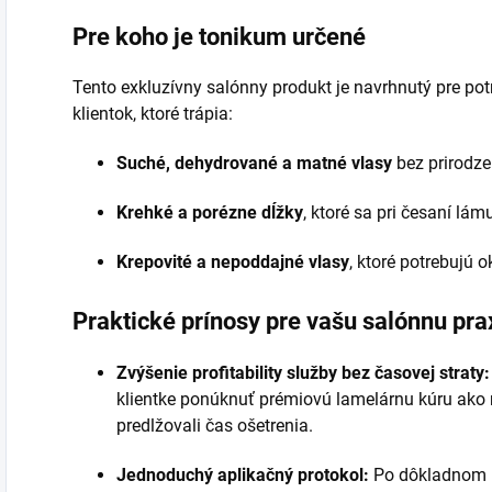
Pre koho je tonikum určené
Tento exkluzívny salónny produkt je navrhnutý pre pot
klientok, ktoré trápia:
Suché, dehydrované a matné vlasy
bez prirodze
Krehké a porézne dĺžky
, ktoré sa pri česaní lám
Krepovité a nepoddajné vlasy
, ktoré potrebujú 
Praktické prínosy pre vašu salónnu pra
Zvýšenie profitability služby bez časovej straty:
klientke ponúknuť prémiovú lamelárnu kúru ako 
predlžovali čas ošetrenia.
Jednoduchý aplikačný protokol:
Po dôkladnom 