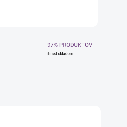
ILNÉ INFORMÁCIE
OPÝTAŤ SA
STRÁŽIŤ
97% PRODUKTOV
ihneď skladom