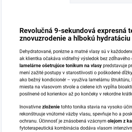
Revolučná 9-sekundová expresná t
znovuzrodenie a hlbokú hydratáciu
Dehydratované, porézne a matné vlasy sú v každoden
ak klientka očakáva viditeľný výsledok bez zdĺhavého
lamelárne ošetrujúce tonikum na vlasy
predstavuje pr
mení zažité postupy v starostlivosti o poškodené dĺžk
ako bežný kondicionér – využíva lamelárnu štruktúru,
miesta na vlasovom stvole a cielene ich vypĺňa bioakt
posilnené od korienkov až po končeky v rekordne krát
Inovatívne
zloženie
tohto tonika stavia na vysoko ú
rekonštruuje vnútorné väzby vlasu, spevňuje ho a po
ochranu. Účinnosť je znásobená vzácnym
olejom z k
fytoterapeutická kombinácia dodáva vlasom intenzívnu