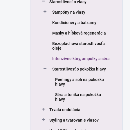
a
Starostlivosť o vlasy
n
Šampóny na vlasy
e
l
Kondicionéry a balzamy
Masky a hĺbková regenerácia
Bezoplachová starostlivosť a
oleje
Intenzívne kúry, ampulky a séra
Starostlivosť o pokožku hlavy
Peelingy a soli na pokožku
hlavy
Séra a toniká na pokožku
hlavy
Trvalá ondulácia
Styling a tvarovanie vlasov