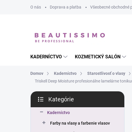
Prejsť
O nás
Doprava a platba
Všeobecné obchodné 
na
obsah
KADERNÍCTVO
KOZMETICKÝ SALÓN
Domov
Kaderníctvo
Starostlivosť o vlasy
Triskell Deep Moisture profesionálne lamelárne toniku
B
Kategórie
o
Preskočiť
č
kategórie
n
Kaderníctvo
ý
Farby na vlasy a farbenie vlasov
p