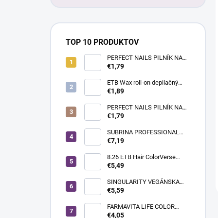
TOP 10 PRODUKTOV
PERFECT NAILS PILNÍK NA
NECHTY- PRÉMIUM #180/180
€1,79
ETB Wax roll-on depilačný
vosk azulénový, 100 ml |
€1,89
široká hlavica
PERFECT NAILS PILNÍK NA
NECHTY - PRÉMIUM
€1,79
#150/150
SUBRINA PROFESSIONAL
COLOUR CONTRAST
€7,19
FAREBNÝ MELÍR MAGENTA
60ML
8.26 ETB Hair ColorVerse
vegánska permanentná farba
€5,49
na vlasy bez PPD, 100 ml |
svetlá blond perleťová
SINGULARITY VEGÁNSKA
červená
KRÉMOVÁ FARBA NA VLASY
€5,59
100ML 10.12 PLATINOVÁ
STUDENÁ PERLEŤOVÁ
FARMAVITA LIFE COLOR
BLOND
PLUS FARBA NA VLASY
€4,05