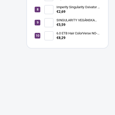
100ML 900 EXTRA SVETLÁ
BLOND SUPER SVETLÁ
Imperity Singularity Oxivator 3
% (10 Vol.), 150 ml
€2,69
SINGULARITY VEGÁNSKA
KRÉMOVÁ FARBA NA VLASY
€5,59
100ML 5.0 SVETLOHNEDÁ
6.0 ETB Hair ColorVerse NO-
AMM profesionálna
€8,29
permanentná vegánska farba
na vlasy bez amoniaku a bez
PPD, 100 ml - tmavá blond