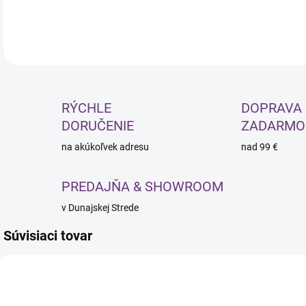
DETA
RÝCHLE
DOPRAVA
DORUČENIE
ZADARMO
na akúkoľvek adresu
nad 99 €
PREDAJŇA & SHOWROOM
v Dunajskej Strede
Súvisiaci tovar