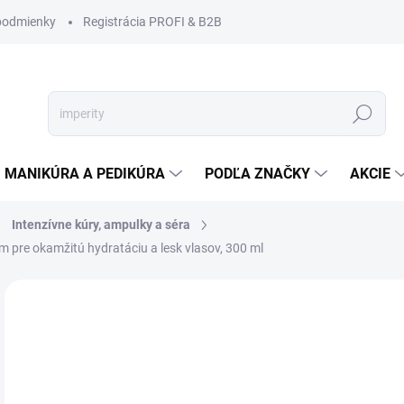
podmienky
Registrácia PROFI & B2B
Hľadať
MANIKÚRA A PEDIKÚRA
PODĽA ZNAČKY
AKCIE
Intenzívne kúry, ampulky a séra
m pre okamžitú hydratáciu a lesk vlasov, 300 ml
Neohodnotené
Podrobnosti hodnotenia
ZNAČKA
€2
€24