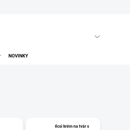
PRÁZDNY KOŠÍK
NÁKUPNÝ
KOŠÍK
NOVINKY
Ilcsi krém na tvár s