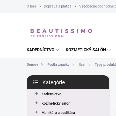
Prejsť
O nás
Doprava a platba
Všeobecné obchodné 
na
obsah
KADERNÍCTVO
KOZMETICKÝ SALÓN
Domov
Podľa značky
Ilcsi
Typy produk
B
Kategórie
o
Preskočiť
č
kategórie
n
Kaderníctvo
ý
Kozmetický salón
p
a
Manikúra a pedikúra