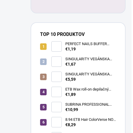
TOP 10 PRODUKTOV
PERFECT NAILS BUFFER
BRÚSNY BLOK - BIELY
€1,19
SINGULARITY VEGÁNSKA
KRÉMOVÁ FARBA NA VLASY
€1,67
100ML 7.64 ČERVENO-
MEDENÁ BLOND
SINGULARITY VEGÁNSKA
KRÉMOVÁ FARBA NA VLASY
€5,59
100ML 7.62 FIALOVO-
ČERVENÁ BLOND
ETB Wax roll-on depilačný
vosk s oxidom titaničitým, 100
€1,89
ml | široká hlavica
SUBRINA PROFESSIONAL
ELIMINATOR 2x100ML
€10,99
8.94 ETB Hair ColorVerse NO-
AMM profesionálna
€8,29
permanentná vegánska farba