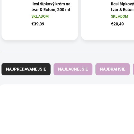
Ilcsi šípkový krém na
Ilcsi šípkov
tvár & Ectoin, 200 ml
tvár & Ectoi
SKLADOM
SKLADOM
€39,39
€20,49
R
a
NAJPREDÁVANEJŠIE
NAJLACNEJŠIE
NAJDRAHŠIE
d
e
n
V
i
ý
e
p
p
i
r
s
o
p
d
r
u
o