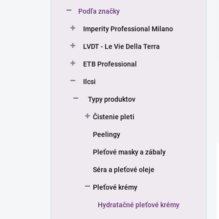
n
Podľa značky
e
l
Imperity Professional Milano
LVDT - Le Vie Della Terra
ETB Professional
Ilcsi
Typy produktov
Čistenie pleti
Peelingy
Pleťové masky a zábaly
Séra a pleťové oleje
Pleťové krémy
Hydratačné pleťové krémy