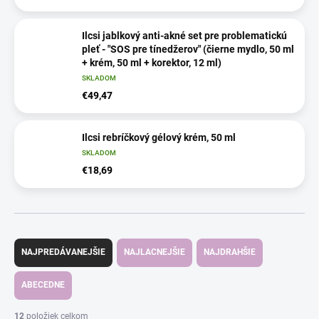
Ilcsi jablkový anti-akné set pre problematickú
pleť - "SOS pre tínedžerov" (čierne mydlo, 50 ml
+ krém, 50 ml + korektor, 12 ml)
SKLADOM
€49,47
Ilcsi rebríčkový gélový krém, 50 ml
SKLADOM
€18,69
R
a
NAJPREDÁVANEJŠIE
NAJLACNEJŠIE
NAJDRAHŠIE
d
e
ABECEDNE
n
i
12
položiek celkom