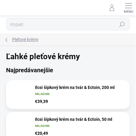
Prejsť
na
obsah
Hľadať
Pleťové krémy
Ľahké pleťové krémy
Najpredávanejšie
Ilcsi šípkový krém na tvár & Ectoin, 200 ml
SKLADOM
€39,39
Ilcsi šípkový krém na tvár & Ectoin, 50 ml
SKLADOM
€20,49