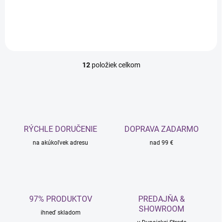
Do košíka
Do košíka
12
položiek celkom
O
v
l
á
d
a
c
RÝCHLE DORUČENIE
DOPRAVA ZADARMO
i
na akúkoľvek adresu
e
nad 99 €
p
r
v
k
y
97% PRODUKTOV
PREDAJŇA &
v
SHOWROOM
ý
ihneď skladom
p