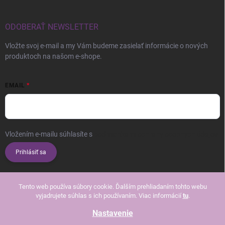
ODOBERAŤ NEWSLETTER
Vložte svoj e-mail a my Vám budeme zasielať informácie o nových
produktoch na našom e-shope.
EMAIL
Vložením e-mailu súhlasíte s
podmienkami ochrany osobných údajov
Prihlásiť sa
Tento web používa súbory cookie. Ďalším prehliadaním tohto webu
vyjadrujete súhlas s ich používaním. Viac informácií
tu
.
Nastavenie
Copyright 2026
Beautissimo
. Všetky práva vyhradené.
Upraviť nastavenie