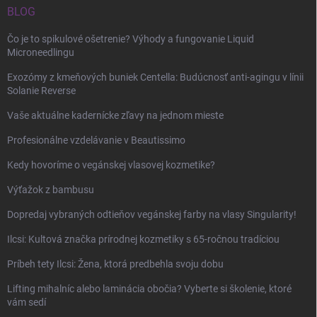
BLOG
Čo je to spikulové ošetrenie? Výhody a fungovanie Liquid
Microneedlingu
Exozómy z kmeňových buniek Centella: Budúcnosť anti-agingu v línii
Solanie Reverse
Vaše aktuálne kadernícke zľavy na jednom mieste
Profesionálne vzdelávanie v Beautissimo
Kedy hovoríme o vegánskej vlasovej kozmetike?
Výťažok z bambusu
Dopredaj vybraných odtieňov vegánskej farby na vlasy Singularity!
Ilcsi: Kultová značka prírodnej kozmetiky s 65-ročnou tradíciou
Príbeh tety Ilcsi: Žena, ktorá predbehla svoju dobu
Lifting mihalníc alebo laminácia obočia? Vyberte si školenie, ktoré
vám sedí